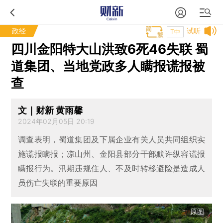
政经
试听
T中
四川金阳特大山洪致6死46失联 蜀
道集团、当地党政多人瞒报谎报被
查
文｜财新 黄雨馨
2024年02月05日 20:19
调查表明，蜀道集团及下属企业有关人员共同组织实
施谎报瞒报；凉山州、金阳县部分干部默许纵容谎报
瞒报行为。汛期违规住人、不及时转移避险是造成人
员伤亡失联的重要原因
原图