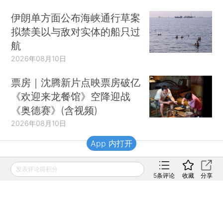
伊朗单方面公布海峡通行草案
拟禁美以与敌对实体的船只过
航
2026年08月10日
票房｜沈腾新片点映票房破亿
《欢迎来龙餐馆》空降迎战
《奥德赛》(含视频)
2026年08月10日
App 内打开
财新移动
发表评论得积分
5
条评论
收藏
分享
财新
财新周刊
Caixin