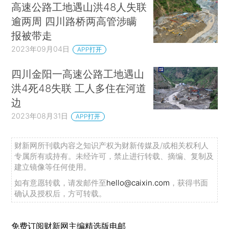
高速公路工地遇山洪48人失联
逾两周 四川路桥两高管涉瞒
报被带走
2023年09月04日
APP打开
四川金阳一高速公路工地遇山
洪4死48失联 工人多住在河道
边
2023年08月31日
APP打开
财新网所刊载内容之知识产权为财新传媒及/或相关权利人
专属所有或持有。未经许可，禁止进行转载、摘编、复制及
建立镜像等任何使用。
如有意愿转载，请发邮件至
hello@caixin.com
，获得书面
确认及授权后，方可转载。
免费订阅财新网主编精选版电邮