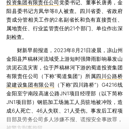
投资集团有限责任公司
党委书记、董事长唐勇，金
阳县委书记方凤华等8人被查。四川省委、省政府
责成分管相关工作的2名副省长和负有直接责任、
属地责任、行业监管责任的21个部门、单位作出深
刻检查。
财新早前报道，2023年8月21日凌晨，凉山州
金阳县芦稿林河流域受上游短时强降雨影响暴发山
洪泥石流灾害，位于芦稿林河下游的蜀道投资集团
有限责任公司（下称“蜀道集团”）所属
四川公路桥
梁建设集团有限公司
（下称“四川路桥”）G4216线
金阳至宁南段高速公路JN1项目经理部（以下简称
JN1项目部）钢筋加工场施工人员驻地被冲毁，造
成6人死亡、46人失联、21人受伤。事发后工程项
目部及劳务公司多人涉嫌不报、谎报安全事故罪，
被警方刑事拘留。