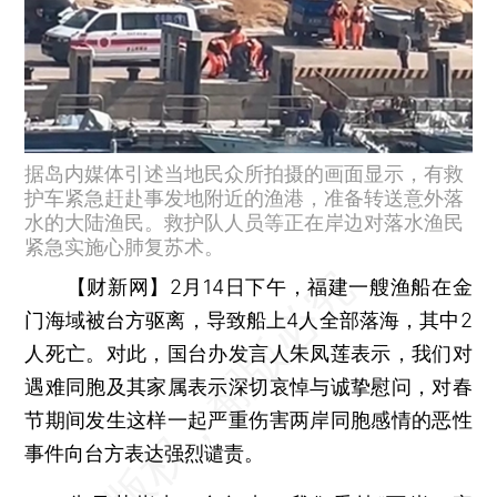
据岛内媒体引述当地民众所拍摄的画面显示，有救
护车紧急赶赴事发地附近的渔港，准备转送意外落
水的大陆渔民。救护队人员等正在岸边对落水渔民
紧急实施心肺复苏术。
【财新网】
2月14日下午，福建一艘渔船在金
门海域被台方驱离，导致船上4人全部落海，其中2
人死亡。对此，国台办发言人朱凤莲表示，我们对
遇难同胞及其家属表示深切哀悼与诚挚慰问，对春
节期间发生这样一起严重伤害两岸同胞感情的恶性
事件向台方表达强烈谴责。