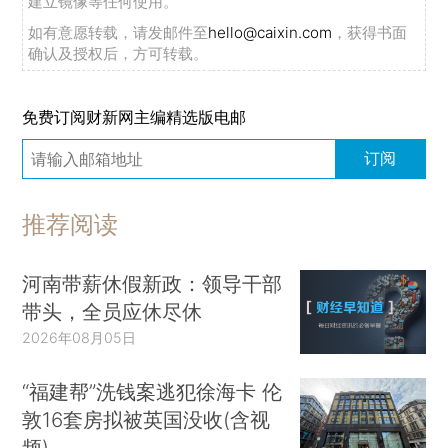
建立镜像等任何使用。
如有意愿转载，请发邮件至
hello@caixin.com
，获得书面
确认及授权后，方可转载。
免费订阅财新网主编精选版电邮
订阅
推荐阅读
河南带薪休假新政：领导干部
带头，全员应休尽休
2026年08月05日
“福建帮”洗钱案逃犯徐海卡 伦
敦16套房拟被英国没收(含视
频)