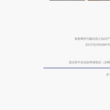
财新网所刊载内容之知识产
京ICP证090880号
违法和不良信息举报电话（涉网络暴力有
关