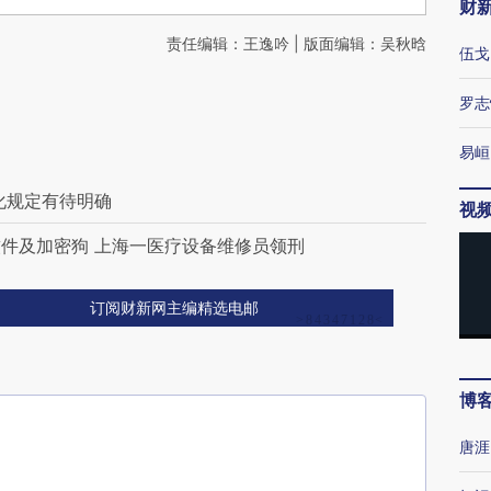
财
责任编辑：王逸吟 | 版面编辑：吴秋晗
伍戈
罗志
易峘
化规定有待明确
视
件及加密狗 上海一医疗设备维修员领刑
订阅财新网主编精选电邮
博
唐涯