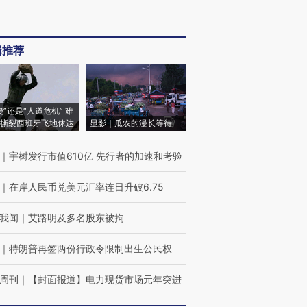
辑推荐
侵”还是“人道危机” 难
撕裂西班牙飞地休达
显影｜瓜农的漫长等待
｜
宇树发行市值610亿 先行者的加速和考验
｜
在岸人民币兑美元汇率连日升破6.75
我闻
｜
艾路明及多名股东被拘
｜
特朗普再签两份行政令限制出生公民权
周刊
｜
【封面报道】电力现货市场元年突进