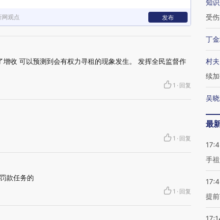
知识
受伤
新网观点
发布
丁金
了增收 可以预测到会有权力寻租的现象发生。 发挥全民监督作
村夫
续加
1
·
回复
吴晓
最
1
·
回复
17:
手祖
罚款任务的
17:
1
·
回复
提前
17:1