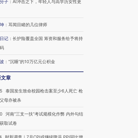
分子
：
AI冲击之下，年轻人与高学历女性更
坤
：
耳闻目睹的几位律师
日记
：
长护险覆盖全国 筹资和服务给予将持
码
波
：
“沉睡”的10万亿元公积金
新文章
45
泰国发生致命校园枪击案至少6人死亡 枪
父母亦被杀
40
河南“三支一扶”考试规模化作弊 内外勾结
获取试卷
4
财新调查｜7月CPI或继续降温 PPI同比增