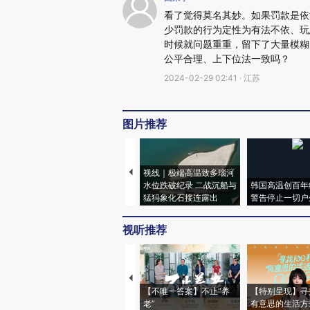
看了觉得莫名其妙。如果罚款是依
少罚款的行为定性为有法不依、玩
时候就问题重重，留下了大量模糊
公平合理、上下位法一致吗？
2024-02-29 02:41 · 江苏
图片推荐
视线｜极端高温致多瑙河
水位跌破纪录 二战沉船与
韩国高温创百年
猛犸象化石接连露出
警告停止一切户
视听推荐
【不唯一答案】不止“养
【特别呈现】寻
老”
有意思的生活方