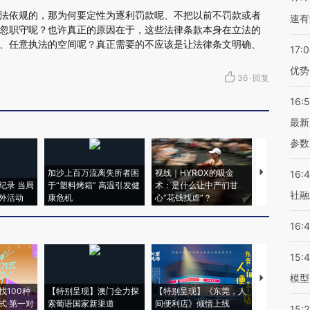
法依规的，那为何要定性为逐利罚款呢、不把以前不罚款或者
速有
忽职守呢？也许真正的原因在于，这些法律条款本身在立法的
、任意执法的空间呢？真正需要的不应该是让法律条文明确、
17:
优势
36
·
回复
16:
最新
参数
加沙上百万流离失所者困
视线｜HYROX的吸金
马航飞行员
16:
纪录 当局
于“塑料烤箱” 高温引发健
术：是什么让中产们甘
粒摇头丸 尿
社融
外活动
康危机
心“花钱找虐”？
毒品
16:
15:
模型
【推广】走
找100种
【特别呈现】澳门全力探
【特别呈现】《东莞，人
会，让数智科
式·第一对
索葡语国家新渠道
间便利店》倾情上线
业
15:2