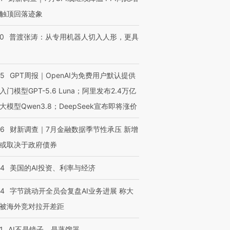
触顶回落迹象
00
普渡张涛：从专用机器人切入人形，更具
55
GPT周报｜OpenAI为免费用户默认提供
入门模型GPT-5.6 Luna；阿里发布2.4万亿
大模型Qwen3.8；DeepSeek宣布即将涨价
跨国走私7万
视线｜被称为“蟑螂”的印
视线｜“入侵”还是“人道危
46
财新调查｜7月金融数据季节性承压 新增
检体内含3种
度Z世代 用街头抗争将教
机”？难民潮撕裂西班牙
秘鲁纳斯
或取决于政府债券
育部长拱下台
飞地休达
13人遇难
44
美国的AI投资、利率与经济
44
字节跳动开全员会复盘AI业务进展 称大
被海外竞对拉开差距
进第四届链博
【商旅对话】华住集团
技“链”接产
【特别呈现】寻找100种
CFO：不靠规模取胜，华
【特别呈
有意思的生活方式·第三对
住三大增长引擎是什么？
有意思的
1
AI不是镜子，是蒸馏器