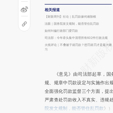
相关报道
【财新周刊】社论｜乱罚款缘何难除根
法眼｜国务院发文规制，能否管住乱罚款
如何纠偏行政部门爱罚款
司法部：今年牵头集中清理所有602件行政法规
火线评论｜不叠被子就罚款？想罚就罚才是最大陋
习
《意见》由司法部起草，国务院
规、规章中罚款设定与实施作出
全面强化罚款监督三个方面，提
严肃查处罚款收入不真实、违规
院发文规制，能否管住乱罚款
》）