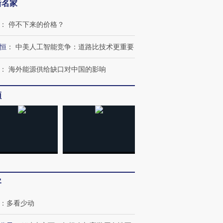
新名家
：
停不下来的价格？
恒
：
中美人工智能竞争：道路比技术更重要
：
海外能源供给缺口对中国的影响
频
客
：
多看少动