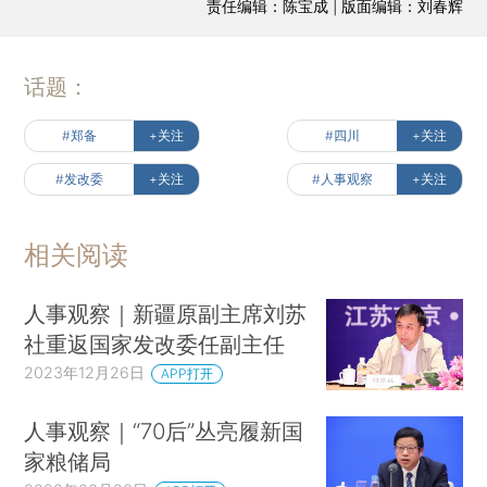
责任编辑：陈宝成 | 版面编辑：刘春辉
话题：
#郑备
+关注
#四川
+关注
#发改委
+关注
#人事观察
+关注
相关阅读
人事观察｜新疆原副主席刘苏
社重返国家发改委任副主任
2023年12月26日
APP打开
人事观察｜“70后”丛亮履新国
家粮储局