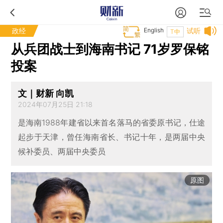
政经
English
试听
T中
从兵团战士到海南书记 71岁罗保铭
投案
文｜财新 向凯
2024年07月25日 21:18
是海南1988年建省以来首名落马的省委原书记，仕途
起步于天津，曾任海南省长、书记十年，是两届中央
候补委员、两届中央委员
原图