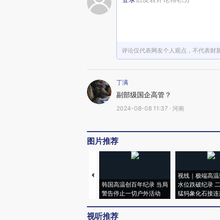
评论仅代表网友个人观点，不代表财
丁满
副部级国企高管？
2024-08-08 11:37 · 河南
图片推荐
视线｜极端高温
韩国高温创百年纪录 当局
水位跌破纪录 
警告停止一切户外活动
猛犸象化石接连
视听推荐