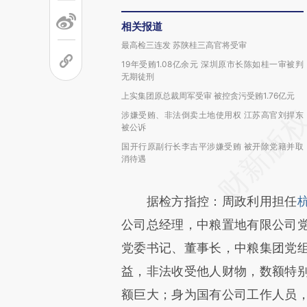
相关报道
最高检三连发 苏陕桂三高官将受审
19年受贿1.08亿余元 深圳原市长陈如桂一审被判
无期徒刑
上实集团原总裁周军受审 被控贪污受贿1.76亿元
涉嫌受贿、非法倒卖土地使用权 江苏高官刘捍东
被公诉
国开行原副行长李吉平涉嫌受贿 被开除党籍并取
消待遇
据检方指控：周政利用担任
公司总经理，中粮置地有限公司
党委书记、董事长，中粮集团党
益，非法收受他人财物，数额特
额巨大；身为国有公司工作人员