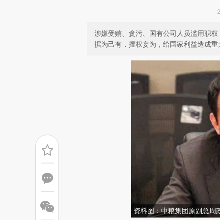
涉嫌受贿、贪污、国有公司人员滥用职权
据为己有，擅权妄为，给国家利益造成重
资料图：中粮集团原副总周