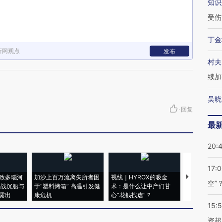
知识
受伤
丁金
新网观点
发布
村夫
续加
吴晓
·
回复
最
20:
17:
致多瑙河
加沙上百万流离失所者困
视线｜HYROX的吸金
马航飞行员
空”
二战沉船与
于“塑料烤箱” 高温引发健
术：是什么让中产们甘
粒摇头丸 尿
露出
康危机
心“花钱找虐”？
毒品
15:
资超