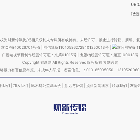
08:
纪违
权为财新传媒及/或相关权利人专属所有或持有。未经许可，禁止进行转载、摘编、
京ICP备10026701号-8
|
网信算备110105862729401250013号
|
京公网安备 11
广播电视节目制作经营许可证：京第01015号
|
出版物经营许可证：第直100013号
Copyright 财新网 All Rights Reserved 版权所有 复制必究
害信息举报、未成年人举报、谣言信息）：010-85905050 13195200605 举报邮
于我们
|
加入我们
|
啄木鸟公益基金会
|
意见与反馈
|
提供新闻线索
|
联系我们
|
友情