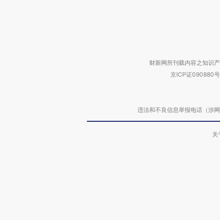
财新网所刊载内容之知识产
京ICP证090880号
违法和不良信息举报电话（涉网络暴力有
关