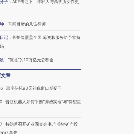
分子
：
AI冲击之下，年轻人与高学历女性更
坤
：
耳闻目睹的几位律师
日记
：
长护险覆盖全国 筹资和服务给予将持
码
波
：
“沉睡”的10万亿元公积金
新文章
46
离岸信托90天补税窗口期疑问
00
普渡机器人如何平衡“脚踏实地”与“仰望星
跨国走私7万
视线｜被称为“蟑螂”的印
视线｜“入侵”还是“人道危
？
检体内含3种
度Z世代 用街头抗争将教
机”？难民潮撕裂西班牙
秘鲁纳斯
育部长拱下台
飞地休达
13人遇难
57
特朗普召开矿业圆桌会 拟向关键矿产投
20亿美元