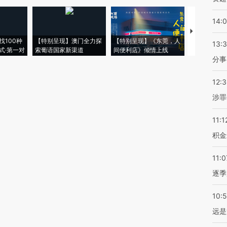
14:
【推广】走
找100种
【特别呈现】澳门全力探
【特别呈现】《东莞，人
会，让数智科
13:
式·第一对
索葡语国家新渠道
间便利店》倾情上线
业
分事
12:
涉罪
11:1
积金
11:0
逐季
10:
远是