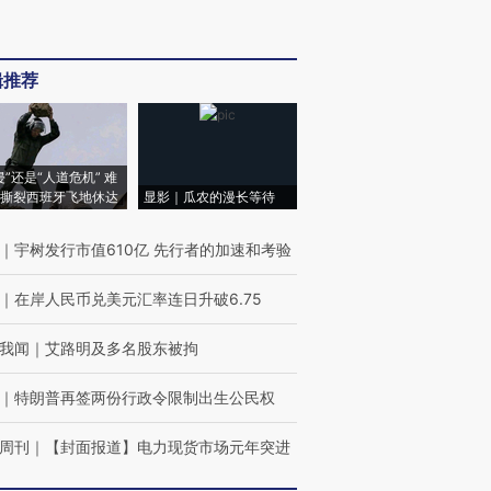
辑推荐
侵”还是“人道危机” 难
撕裂西班牙飞地休达
显影｜瓜农的漫长等待
｜
宇树发行市值610亿 先行者的加速和考验
｜
在岸人民币兑美元汇率连日升破6.75
我闻
｜
艾路明及多名股东被拘
｜
特朗普再签两份行政令限制出生公民权
周刊
｜
【封面报道】电力现货市场元年突进