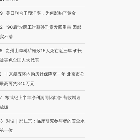
09
美日联合干预汇率，为何影响了黄金
进第四届链博
【商旅对话】华住集团
技“链”接产
【特别呈现】寻找100种
CFO：不靠规模取胜，华
【特别呈
32
“90后”农民工讨薪涉刑案发回重审 因部
有意思的生活方式·第三对
住三大增长引擎是什么？
有意思的
实不清
36
贵州山脚树矿难致16人死亡近三年 矿长
被罢免全国人大代表
2
非京籍五环内购房社保降至一年 北京市公
最高可贷340万元
7
寒武纪上半年净利润同比翻倍 营收增速
放缓
53
对话｜邱仁宗：临床研究参与者的安全永
第一位