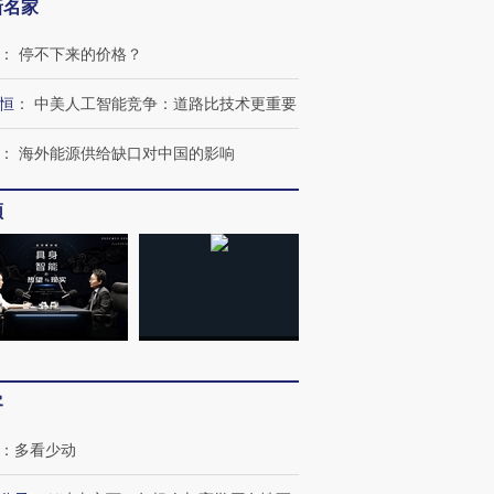
新名家
：
停不下来的价格？
恒
：
中美人工智能竞争：道路比技术更重要
：
海外能源供给缺口对中国的影响
频
客
：
多看少动