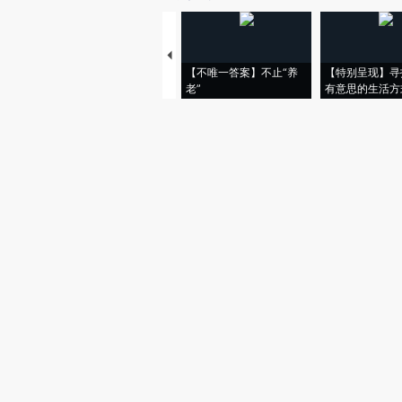
【不唯一答案】不止“养
【特别呈现】寻
老”
有意思的生活方