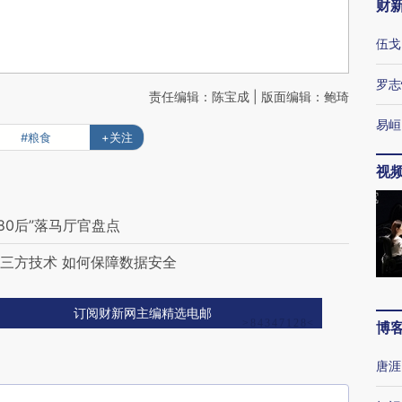
财
伍戈
罗志
责任编辑：陈宝成 | 版面编辑：鲍琦
易峘
#粮食
+关注
视
80后”落马厅官盘点
第三方技术 如何保障数据安全
订阅财新网主编精选电邮
博
唐涯