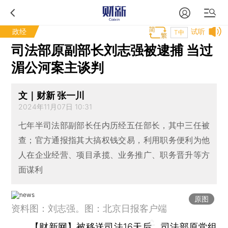
政经
试听
T中
司法部原副部长刘志强被逮捕 当过
湄公河案主谈判
文｜财新 张一川
2024年11月07日 10:31
七年半司法部副部长任内历经五任部长，其中三任被
查；官方通报指其大搞权钱交易，利用职务便利为他
人在企业经营、项目承揽、业务推广、职务晋升等方
面谋利
原图
资料图：刘志强。图：北京日报客户端
【财新网】
被移送司法16天后，司法部原党组