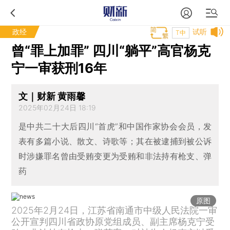
政经
试听
T中
曾“罪上加罪” 四川“躺平”高官杨克
宁一审获刑16年
文｜财新 黄雨馨
2025年02月24日 18:19
是中共二十大后四川“首虎”和中国作家协会会员，发
表有多篇小说、散文、诗歌等；其在被逮捕到被公诉
时涉嫌罪名曾由受贿变更为受贿和非法持有枪支、弹
药
原图
2025年2月24日，江苏省南通市中级人民法院一审
公开宣判四川省政协原党组成员、副主席杨克宁受