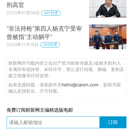
刑高官
2025年01月08日
APP打开
“非法持枪”第四人杨克宁受审
曾被指“主动躺平”
2024年12月19日
APP打开
财新网所刊载内容之知识产权为财新传媒及/或相关权利人
专属所有或持有。未经许可，禁止进行转载、摘编、复制及
建立镜像等任何使用。
如有意愿转载，请发邮件至
hello@caixin.com
，获得书面
确认及授权后，方可转载。
免费订阅财新网主编精选版电邮
订阅