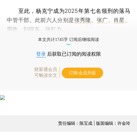
至此，杨克宁成为2025年第七名领刑的落马
中管干部。此前六人分别是
张秀隆
、
张广
、
肖星
、
周政
、
刘捍东
、
张红力
。
本文共计1745字 订阅后继续阅读
登录
后获取已订阅的阅读权限
财新通会员
订阅/会员升级
可畅读全文
责任编辑：陈宝成 | 版面编辑：许金玲