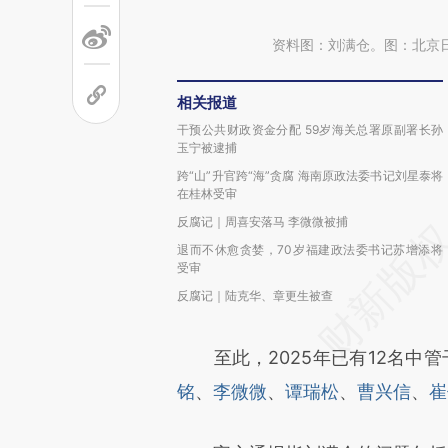
资料图：刘满仓。图：北京
相关报道
干预公共财政资金分配 59岁海关总署原副署长孙
玉宁被逮捕
跨“山”升官跨“海”贪腐 海南原政法委书记刘星泰将
在桂林受审
反腐记｜周喜安落马 李微微被捕
退而不休愈贪婪，70岁福建政法委书记苏增添将
受审
反腐记｜陆克华、章更生被查
至此，2025年已有12名中管
铭
、
李微微
、
谭瑞松
、
曹兴信
、
崔