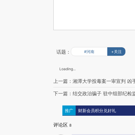
话题：
#河南
+关注
Loading...
上一篇：湘潭大学投毒案一审宣判 凶
下一篇：结交政治骗子 驻中组部纪检监
推广
财新会员积分兑好礼
评论区
8