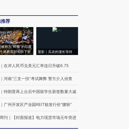
辑推荐
|被称为“蟑螂”的印度
代 将教育部长拱下台
显影｜瓜农的漫长等待
｜
在岸人民币兑美元汇率连日升破6.75
｜
河南“三支一扶”考试舞弊 警方介入侦查
｜
特朗普再上台后中国留学生获签数量大减
｜
广州开发区产业园REIT较发行价“腰斩”
周刊
｜
【封面报道】电力现货市场元年突进