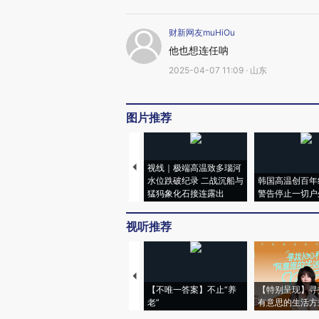
财新网友muHiOu
他也想连任呐
2025-04-07 11:09 · 山东
图片推荐
视线｜极端高温致多瑙河
水位跌破纪录 二战沉船与
韩国高温创百年
猛犸象化石接连露出
警告停止一切户
视听推荐
【不唯一答案】不止“养
【特别呈现】寻
老”
有意思的生活方