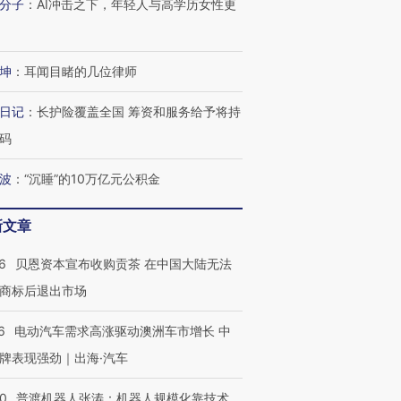
分子
：
AI冲击之下，年轻人与高学历女性更
坤
：
耳闻目睹的几位律师
日记
：
长护险覆盖全国 筹资和服务给予将持
码
波
：
“沉睡”的10万亿元公积金
新文章
6
贝恩资本宣布收购贡茶 在中国大陆无法
商标后退出市场
6
电动汽车需求高涨驱动澳洲车市增长 中
牌表现强劲｜出海·汽车
00
普渡机器人张涛：机器人规模化靠技术、