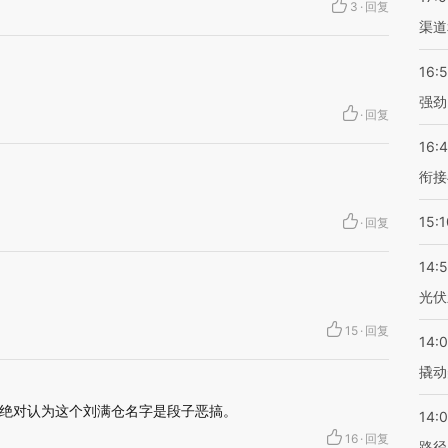
3
·
回复
渠道
16:
强劲
·
回复
16:
衔接
15:1
·
回复
14:
光伏
15
·
回复
14:
撬动
绝对认为这个刘满仓名字是段子恶搞。
14:0
16
·
回复
路径