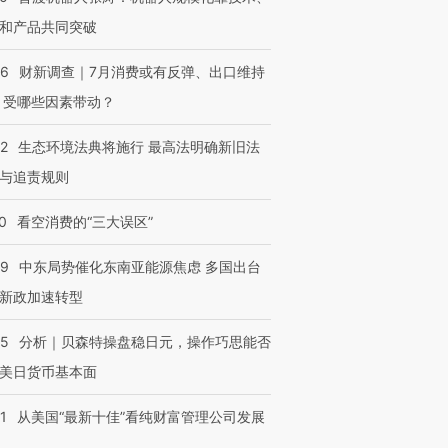
和产品共同突破
56
财新调查｜7月消费或有反弹、出口维持
 受哪些因素带动？
42
生态环境法典将施行 最高法明确新旧法
与追责规则
0
看空消费的“三大误区”
59
中东局势催化东南亚能源焦虑 多国出台
新政加速转型
05
分析｜贝森特操盘稳日元，操作巧思能否
美日货币基本面
1
从美国“最新十佳”看纯财富管理公司发展