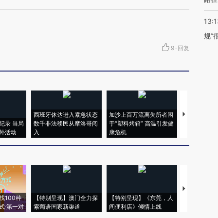
13:1
规”
9
·
回复
西班牙休达进入紧急状态
加沙上百万流离失所者困
马航飞行员
纪录 当局
数千非法移民从摩洛哥闯
于“塑料烤箱” 高温引发健
粒摇头丸 尿
外活动
入
康危机
毒品
【推广】走
找100种
【特别呈现】澳门全力探
【特别呈现】《东莞，人
会，让数智科
式·第一对
索葡语国家新渠道
间便利店》倾情上线
业