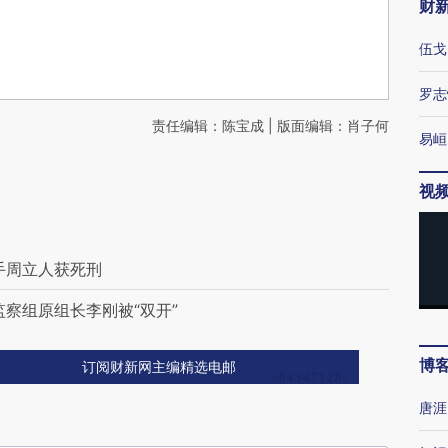
财
伍戈
罗志
责任编辑：陈宝成 | 版面编辑：肖子何
易峘
视
手周立人获死刑
察组原组长李刚被“双开”
博
订阅财新网主编精选电邮
唐涯