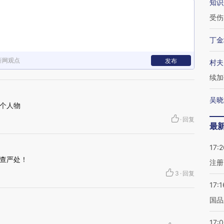
知识
受伤
丁金
新网观点
发布
村夫
续加
吴晓
个人物
·
回复
最
17:2
查严处！
注册
3
·
回复
17:1
国品
17: