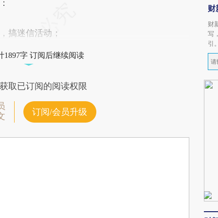
：
财
财
，搞迷信活动；
写
引
1897字 订阅后继续阅读
获取已订阅的阅读权限
员
订阅/会员升级
文