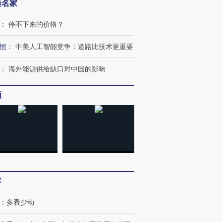
新名家
：
停不下来的价格？
恒
：
中美人工智能竞争：道路比技术更重要
：
海外能源供给缺口对中国的影响
频
客
：
多看少动