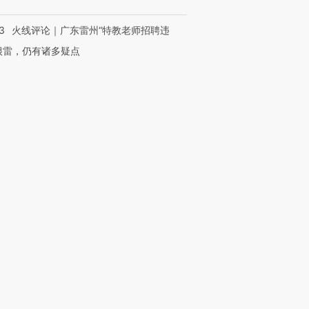
3
火线评论｜广东雷州“特教老师招聘违
很雷，仍有诸多疑点
跨国走私7万
视线｜HYROX的吸金
视线｜被
检体内含3种
术：是什么让中产们甘
泽连斯基密集出访美英 索
度Z世代
心“花钱找虐”？
要防空导弹“救急”
育部长拱
进第四届链博
【商旅对话】华住集团
技“链”接产
【特别呈现】寻找100种
CFO：不靠规模取胜，华
【特别呈
有意思的生活方式·第三对
住三大增长引擎是什么？
有意思的