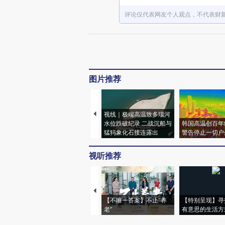
评论仅代表网友个人观点，不代表财
图片推荐
视线｜极端高温致多瑙河
水位跌破纪录 二战沉船与
韩国高温创百年
猛犸象化石接连露出
警告停止一切户
视听推荐
【不唯一答案】不止“养
【特别呈现】寻
老”
有意思的生活方