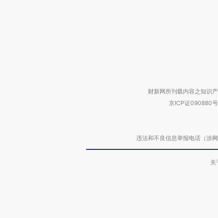
财新网所刊载内容之知识产
京ICP证090880号
违法和不良信息举报电话（涉网络暴力有
关