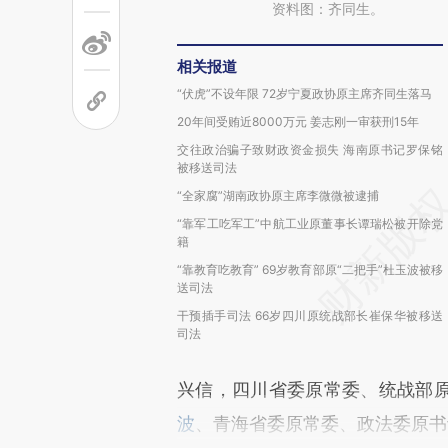
资料图：齐同生。
相关报道
“伏虎”不设年限 72岁宁夏政协原主席齐同生落马
20年间受贿近8000万元 姜志刚一审获刑15年
交往政治骗子致财政资金损失 海南原书记罗保铭
被移送司法
“全家腐”湖南政协原主席李微微被逮捕
“靠军工吃军工”中航工业原董事长谭瑞松被开除党
籍
“靠教育吃教育” 69岁教育部原“二把手”杜玉波被移
送司法
干预插手司法 66岁四川原统战部长崔保华被移送
司法
兴信，四川省委原常委、统战部
波
、青海省委原常委、政法委原书