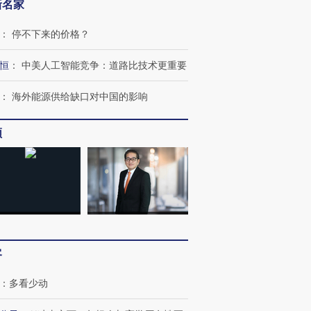
新名家
：
停不下来的价格？
恒
：
中美人工智能竞争：道路比技术更重要
：
海外能源供给缺口对中国的影响
频
客
：
多看少动