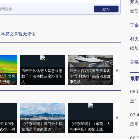
知识
新网观点
发布
受伤
丁金
本篇文章暂无评论
村夫
续加
吴晓
西班牙休达进入紧急状态
加沙上百万流离失所者困
视线｜HYR
纪录 当局
数千非法移民从摩洛哥闯
于“塑料烤箱” 高温引发健
术：是什么
最
外活动
入
康危机
心“花钱找虐
08:
业”
07:
【推广】走
找100种
【特别呈现】澳门全力探
【特别呈现】《东莞，人
会，让数智科
意图
式·第一对
索葡语国家新渠道
间便利店》倾情上线
业
06: