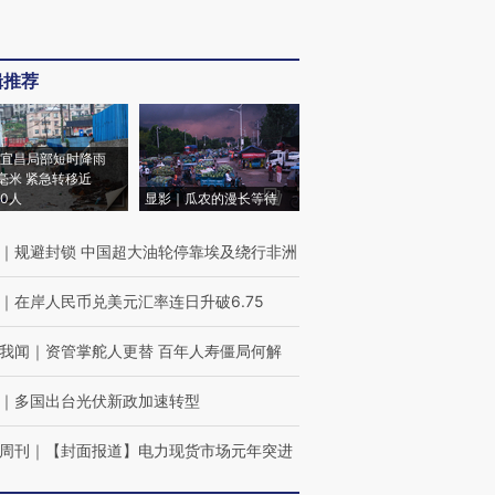
辑推荐
宜昌局部短时降雨
8毫米 紧急转移近
00人
显影｜瓜农的漫长等待
｜
规避封锁 中国超大油轮停靠埃及绕行非洲
｜
在岸人民币兑美元汇率连日升破6.75
我闻
｜
资管掌舵人更替 百年人寿僵局何解
｜
多国出台光伏新政加速转型
周刊
｜
【封面报道】电力现货市场元年突进