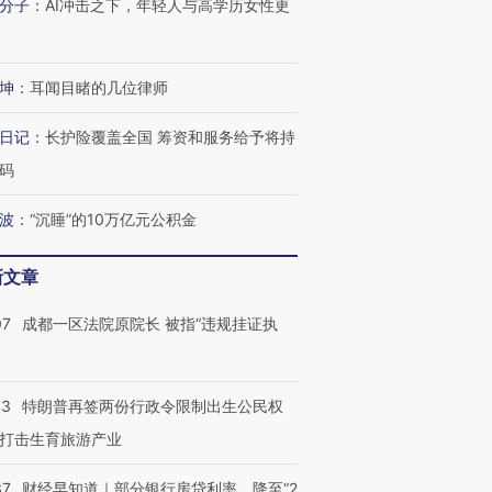
分子
：
AI冲击之下，年轻人与高学历女性更
坤
：
耳闻目睹的几位律师
日记
：
长护险覆盖全国 筹资和服务给予将持
码
波
：
“沉睡”的10万亿元公积金
OX的吸金
马航飞行员跨国走私7万
视线｜被称为“蟑螂”的印
让中产们甘
粒摇头丸 尿检体内含3种
度Z世代 用街头抗争将教
秘鲁纳斯
新文章
”？
毒品
育部长拱下台
13人遇难
07
成都一区法院原院长 被指“违规挂证执
43
特朗普再签两份行政令限制出生公民权
进第四届链博
【商旅对话】华住集团
技“链”接产
打击生育旅游产业
【特别呈现】寻找100种
CFO：不靠规模取胜，华
【特别呈
有意思的生活方式·第三对
住三大增长引擎是什么？
有意思的
37
财经早知道｜部分银行房贷利率，降至“2