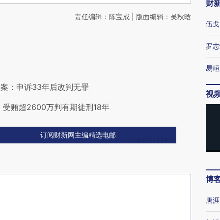
财
责任编辑：陈宝成 | 版面编辑：吴秋晗
伍戈
罗志
易峘
案：申诉33年后改判无罪
视
受贿超2600万判有期徒刑18年
订阅财新网主编精选电邮
博
唐涯