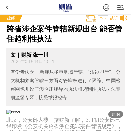
政经
试听
T中
跨省涉企案件管辖新规出台 能否管
住趋利性执法
文｜财新 张一川
2025年04月14日 10:41
有学者认为，新规从多重地域管辖、“沾边即管”、分
支机构并案管辖三方面对管辖权进行了限缩。中国检
察网也开设了涉企违规异地执法和趋利性执法司法专
项监督专区，接受举报控告
原图
北京，公安部大楼。据财新了解，3月初公安部已
经印发《公安机关跨省涉企犯罪案件管辖规定》，