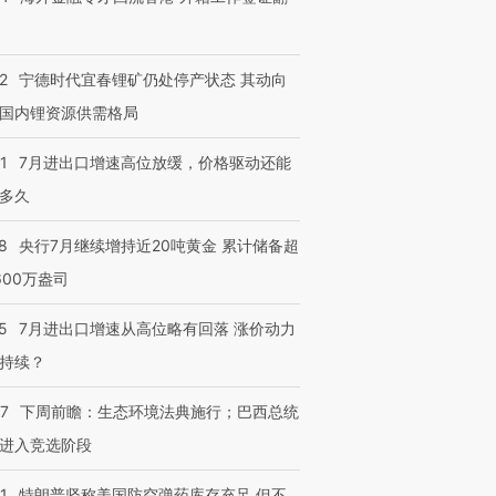
2
宁德时代宜春锂矿仍处停产状态 其动向
国内锂资源供需格局
1
7月进出口增速高位放缓，价格驱动还能
多久
8
央行7月继续增持近20吨黄金 累计储备超
600万盎司
5
7月进出口增速从高位略有回落 涨价动力
持续？
07
下周前瞻：生态环境法典施行；巴西总统
进入竞选阶段
1
特朗普坚称美国防空弹药库存充足 但不