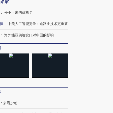
新名家
：
停不下来的价格？
恒
：
中美人工智能竞争：道路比技术更重要
：
海外能源供给缺口对中国的影响
频
客
：
多看少动