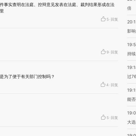
件事实查明在法庭、控辩意见发表在法庭、裁判结果形成在法
倍
里
5
·
回复
20:1
影响
19:5
9
·
回复
持续
19:1
是为了便于有关部门控制吗？
过7
4
·
回复
19:1
能否
19:
5
·
回复
大选
19:0