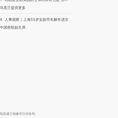
乌克兰提供更多
24
人事观察｜上海55岁女副市长解冬进京
中国侨联副主席
跨国走私7万
视线｜被称为“蟑螂”的印
视线｜“入侵”还是“人道危
检体内含3种
度Z世代 用街头抗争将教
机”？难民潮撕裂西班牙
秘鲁纳斯
育部长拱下台
飞地休达
13人遇难
进第四届链博
【商旅对话】华住集团
技“链”接产
【特别呈现】寻找100种
CFO：不靠规模取胜，华
【特别呈
有意思的生活方式·第三对
住三大增长引擎是什么？
有意思的
复制及建立镜像等任何使用。