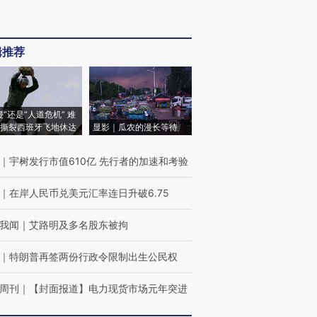
辑推荐
侵”还是“人道危机” 难
撕裂西班牙飞地休达
显影｜瓜农的漫长等待
｜
宇树发行市值610亿 先行者的加速和考验
｜
在岸人民币兑美元汇率连日升破6.75
我闻
｜
艾路明及多名股东被拘
｜
特朗普再签两份行政令限制出生公民权
周刊
｜
【封面报道】电力现货市场元年突进