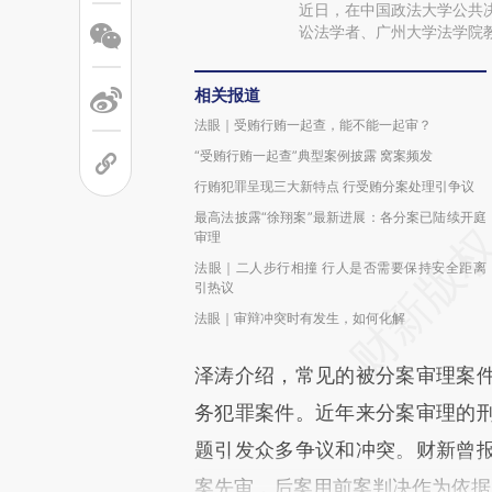
近日，在中国政法大学公共决
讼法学者、广州大学法学院
相关报道
法眼｜受贿行贿一起查，能不能一起审？
“受贿行贿一起查”典型案例披露 窝案频发
行贿犯罪呈现三大新特点 行受贿分案处理引争议
最高法披露“徐翔案”最新进展：各分案已陆续开庭
审理
法眼｜二人步行相撞 行人是否需要保持安全距离
引热议
法眼｜审辩冲突时有发生，如何化解
泽涛介绍，常见的被分案审理案
务犯罪案件。近年来分案审理的
题引发众多争议和冲突。财新曾
案先审，后案用前案判决作为依据