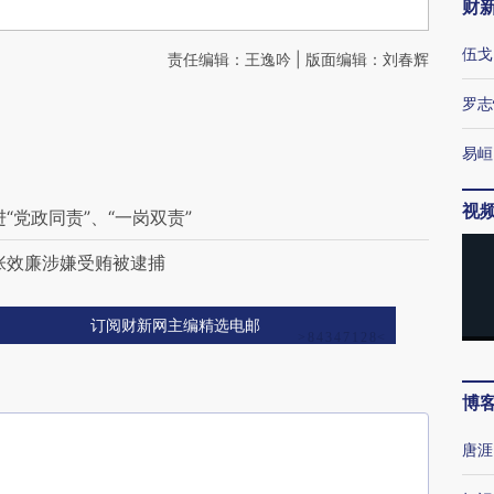
财
伍戈
责任编辑：王逸吟 | 版面编辑：刘春辉
罗志
易峘
视
“党政同责”、“一岗双责”
张效廉涉嫌受贿被逮捕
订阅财新网主编精选电邮
博
唐涯