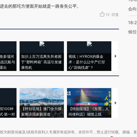
进去的那坨方便面开始就是一路丧失公平。
会向
12
·
回复
18:
候任
致多瑙河
加沙上百万流离失所者困
视线｜HYROX的吸金
马航飞行员
二战沉船与
于“塑料烤箱” 高温引发健
术：是什么让中产们甘
粒摇头丸 尿
露出
康危机
心“花钱找虐”？
毒品
【推广】走
找100种
【特别呈现】澳门全力探
【特别呈现】《东莞，人
会，让数智科
式·第一对
索葡语国家新渠道
间便利店》倾情上线
业
权为财新传媒及/或相关权利人专属所有或持有。未经许可，禁止进行转载、摘编、