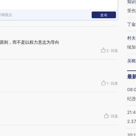
知识
受伤
新网观点
发布
丁金
村夫
原则，而不是以权力意志为导向
续加
2
·
回复
吴晓
最
1
·
回复
08:
纪违
21:
·
回复
2.
20: