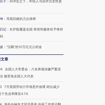
分子
：
AI冲击之下，年轻人与高学历女性更
坤
：
耳闻目睹的几位律师
日记
：
长护险覆盖全国 筹资和服务给予将持
码
波
：
“沉睡”的10万亿元公积金
新文章
06
全国人大常委会：六名将领涉嫌严重违
法 被罢免全国人大代表
43
7月美国劳动力市场意外放缓 岗位减少
3万个失业率降至4.1%
14
海外金融专才回流香港 外籍工作签证翻