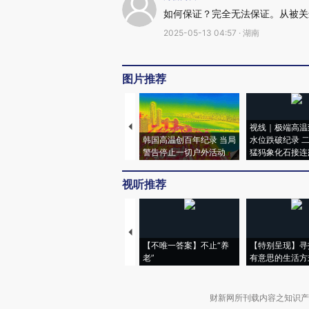
如何保证？完全无法保证。从被关
2025-05-13 04:57 · 湖南
图片推荐
视线｜极端高温
韩国高温创百年纪录 当局
水位跌破纪录 
警告停止一切户外活动
猛犸象化石接连
视听推荐
【不唯一答案】不止“养
【特别呈现】寻
老”
有意思的生活方
财新网所刊载内容之知识产