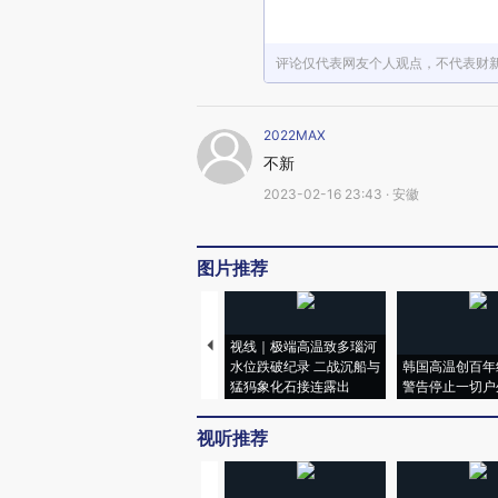
评论仅代表网友个人观点，不代表财
2022MAX
不新
2023-02-16 23:43 · 安徽
图片推荐
视线｜极端高温致多瑙河
水位跌破纪录 二战沉船与
韩国高温创百年
猛犸象化石接连露出
警告停止一切户
视听推荐