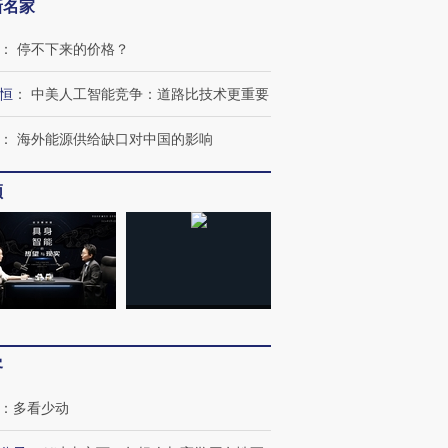
新名家
：
停不下来的价格？
恒
：
中美人工智能竞争：道路比技术更重要
：
海外能源供给缺口对中国的影响
频
客
：
多看少动