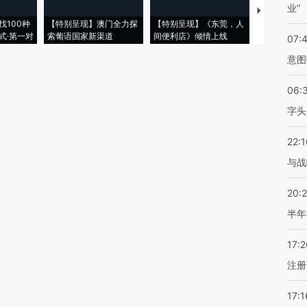
业”
【推广】走
找100种
【特别呈现】澳门全力探
【特别呈现】《东莞，人
会，让数智科
式·第一对
索葡语国家新渠道
间便利店》倾情上线
业
07:
意图
06:
字头
22:1
与战
20:
半年
17:2
注册
17:1