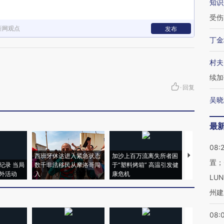
知识
受伤
新网观点
发布
丁金
村夫
续加
·
回复
吴晓
最
08:
西班牙休达进入紧急状态
加沙上百万流离失所者困
视线｜HYR
置；
纪录 当局
数千非法移民从摩洛哥闯
于“塑料烤箱” 高温引发健
术：是什么
外活动
入
康危机
心“花钱找虐
LU
州建
08: