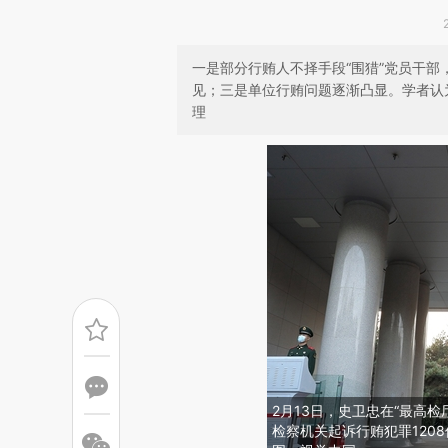
一是部分行贿人不择手段“围猎”党员干
见；三是单位行贿问题逐渐凸显。学者认
理
2月13日，史卫忠在“最高检
检察机关起诉行贿犯罪1208