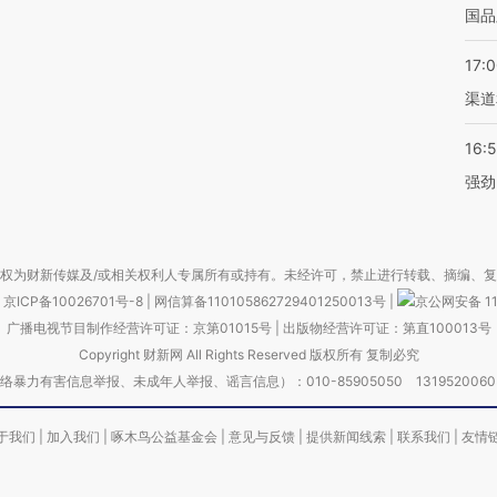
国品
17:
渠道
16:
强劲
权为财新传媒及/或相关权利人专属所有或持有。未经许可，禁止进行转载、摘编、
京ICP备10026701号-8
|
网信算备110105862729401250013号
|
京公网安备 11
广播电视节目制作经营许可证：京第01015号
|
出版物经营许可证：第直100013号
Copyright 财新网 All Rights Reserved 版权所有 复制必究
害信息举报、未成年人举报、谣言信息）：010-85905050 13195200605 举报邮
于我们
|
加入我们
|
啄木鸟公益基金会
|
意见与反馈
|
提供新闻线索
|
联系我们
|
友情