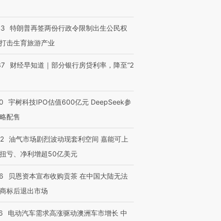
进第四届链博
【商旅对话】华住集团
技“链”接产
【特别呈现】寻找100种
CFO：不靠规模取胜，华
【特别呈
有意思的生活方式·第三对
住三大增长引擎是什么？
有意思的
43
特朗普再签两份行政令限制出生公民权
打击生育旅游产业
37
财经早知道｜部分银行房贷利率，降至“2
0
宇树科技IPO估值600亿元 DeepSeek参
略配售
22
油气市场剧烈波动现套利空间 嘉能可上
扭亏、净利增超50亿美元
6
贝恩资本宣布收购贡茶 在中国大陆无法
商标后退出市场
6
电动汽车需求高涨驱动澳洲车市增长 中