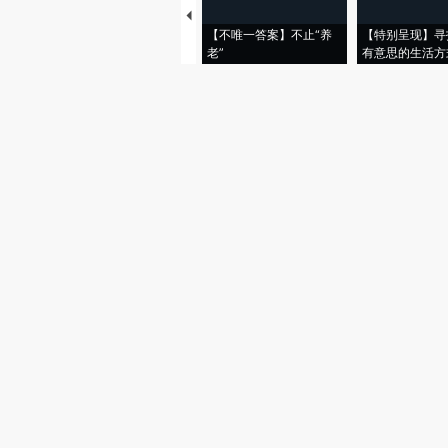
【不唯一答案】不止“养
【特别呈现】寻
老”
有意思的生活方