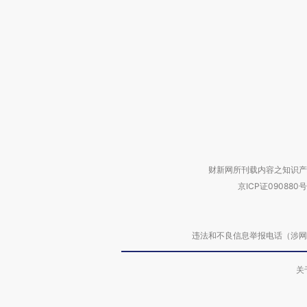
财新网所刊载内容之知识产
京ICP证090880号
违法和不良信息举报电话（涉网络暴力有
关