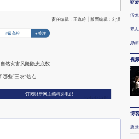
财
伍戈
责任编辑：王逸吟 | 版面编辑：刘潇
罗志
#最高检
+关注
易峘
视
国自然灾害风险隐患底数
了哪些“三农”热点
订阅财新网主编精选电邮
博
唐涯