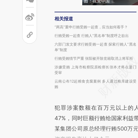
图：视觉中国
相关报道
“两高”重申行贿受贿一起查，应当如何着手？
行贿受贿一起查 行贿人“黑名单”制度呼之欲出
六部门发文要求行贿受贿一起查 探索行贿人“黑名
单”制度
行贿受贿情节严重 张阳被开除党籍取消上将军衔
涉嫌受贿 上海市检察院原检察长张本才将在厦门
受审
云南公布12起粮食贪腐案例 多人通过粮库建设受
贿
犯罪涉案数额在百万元以上的人数
47%，同时巨额行贿给国家利益
某集团公司原总经理行贿500万