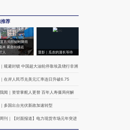
辑推荐
宜昌局部短时降雨
8毫米 紧急转移近
00人
显影｜瓜农的漫长等待
｜
规避封锁 中国超大油轮停靠埃及绕行非洲
｜
在岸人民币兑美元汇率连日升破6.75
我闻
｜
资管掌舵人更替 百年人寿僵局何解
｜
多国出台光伏新政加速转型
周刊
｜
【封面报道】电力现货市场元年突进