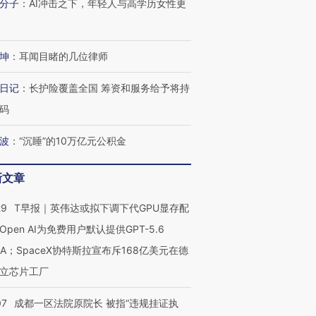
分子
：
AI冲击之下，年轻人与高学历女性更
坤
：
耳闻目睹的几位律师
日记
：
长护险覆盖全国 筹资和服务给予将持
码
波
：
“沉睡”的10万亿元公积金
新文章
29
T早报｜英伟达或拟下调下代GPU显存配
OX的吸金
马航飞行员跨国走私7万
视线｜被称为“蟑螂”的印
Open AI为免费用户默认提供GPT-5.6
让中产们甘
粒摇头丸 尿检体内含3种
度Z世代 用街头抗争将教
秘鲁纳斯
”？
毒品
育部长拱下台
13人遇难
NA；SpaceX协特斯拉宣布斥168亿美元在德
立芯片工厂
07
成都一区法院原院长 被指“违规挂证执