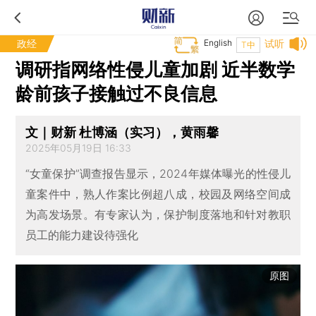
政经
English
试听
T中
调研指网络性侵儿童加剧 近半数学
龄前孩子接触过不良信息
文｜财新 杜博涵（实习），黄雨馨
2025年05月19日 16:33
“女童保护”调查报告显示，2024年媒体曝光的性侵儿
童案件中，熟人作案比例超八成，校园及网络空间成
为高发场景。有专家认为，保护制度落地和针对教职
员工的能力建设待强化
原图