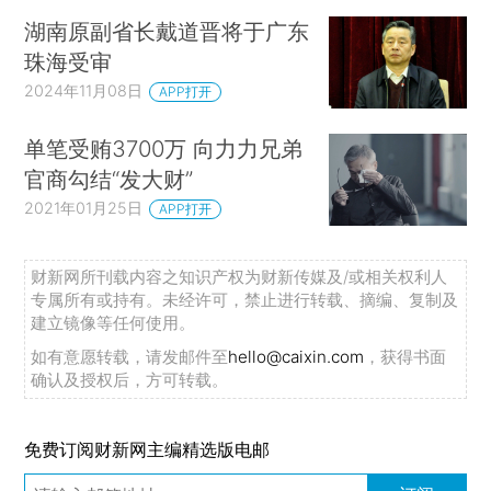
湖南原副省长戴道晋将于广东
珠海受审
2024年11月08日
APP打开
单笔受贿3700万 向力力兄弟
官商勾结“发大财”
2021年01月25日
APP打开
财新网所刊载内容之知识产权为财新传媒及/或相关权利人
专属所有或持有。未经许可，禁止进行转载、摘编、复制及
建立镜像等任何使用。
如有意愿转载，请发邮件至
hello@caixin.com
，获得书面
确认及授权后，方可转载。
免费订阅财新网主编精选版电邮