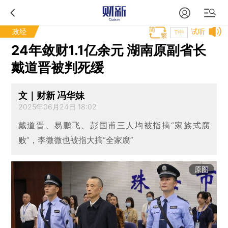
政经
试听
T中
24年敛财1.1亿余元 湖南原副省长
戴道晋被判死缓
文｜财新 冯华妹
2025年06月24日 18:02
戴道晋、易鹏飞、彭国甫三人均被指搞“家族式腐
败”，李微微也被指大搞“全家腐”
原图