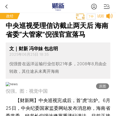
政经
试听
T中
中央巡视受理信访截止两天后 海南
省委“大管家”倪强官宣落马
文｜财新 冯华妹 包志明
2025年06月25日 18:35
倪强曾在远洋运输行业任职21年多，2008年8月由企
转政，其仕途从未离开海南
原图
倪强。图：视觉中国
【财新网】
中央巡视完成后，首“虎”出炉。6月
25日，中央纪委国家监委网站发布消息称，海南省
委常委、秘书长
倪强
涉嫌严重违纪违法，目前正接