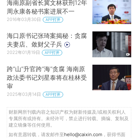
海南原副省长冀文林获刑12年
周永康各秘书案进展不一
2016年03月30日
APP打开
海口原书记张琦案揭秘：贪腐
夫妻店、敛财父子兵
2022年01月19日
APP打开
跨“山”升官跨“海”贪腐 海南原
政法委书记刘星泰将在桂林受
审
2025年03月14日
APP打开
财新网所刊载内容之知识产权为财新传媒及/或相关权利人
专属所有或持有。未经许可，禁止进行转载、摘编、复制及
建立镜像等任何使用。
如有意愿转载，请发邮件至
hello@caixin.com
，获得书面