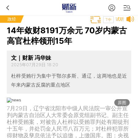
政经
试听
T中
14年敛财8191万余元 70岁内蒙古
高官杜梓领刑15年
文｜财新 冯华妹
2025年07月29日 18:20
杜梓受贿行为集中于鄂尔多斯、通辽，这两地也是近
年来内蒙古反腐的重点地区
原图
7月29日，辽宁省沈阳市中级人民法院一审公开宣
判内蒙古自治区人大常委会原党组副书记、副主任
杜梓受贿案，对被告人杜梓以受贿罪判处有期徒刑
十五年，并处罚金人民币八百万元；对杜梓犯罪所
得财物及孳息依法予以追缴，上缴国库。图：央视