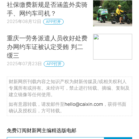
社保缴费新规是否涵盖外卖骑
手、网约车司机？
2025年08月12日
APP打开
重庆一劳务派遣人员收好处费
办网约车证被认定受贿 判二
缓三
2025年07月23日
APP打开
财新网所刊载内容之知识产权为财新传媒及/或相关权利人
专属所有或持有。未经许可，禁止进行转载、摘编、复制及
建立镜像等任何使用。
如有意愿转载，请发邮件至
hello@caixin.com
，获得书面
确认及授权后，方可转载。
免费订阅财新网主编精选版电邮