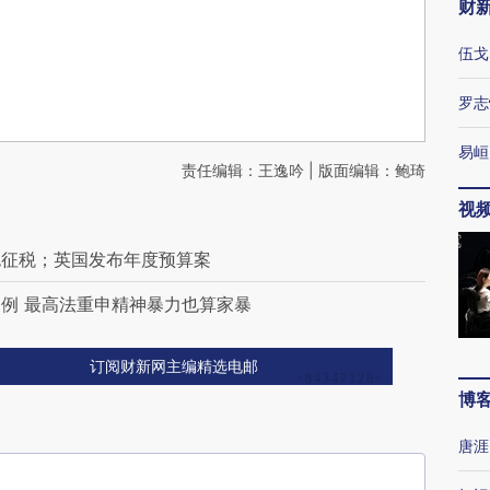
财
伍戈
罗志
易峘
责任编辑：王逸吟 | 版面编辑：鲍琦
视
包征税；英国发布年度预算案
例 最高法重申精神暴力也算家暴
订阅财新网主编精选电邮
博
唐涯