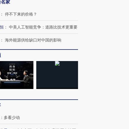
新名家
：
停不下来的价格？
恒
：
中美人工智能竞争：道路比技术更重要
：
海外能源供给缺口对中国的影响
频
客
：
多看少动