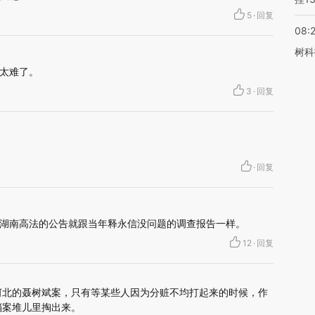
5
·
回复
08:
树科
太难了。
3
·
回复
·
回复
湖南高法的公告就跟当年释永信没问题的调查报告一样。
12
·
回复
河北的聂树斌案，只有等某些人因为分赃不均打起来的时候，作
档案堆儿里掏出来。