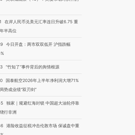
1
在岸人民币兑美元汇率连日升破6.75 重
年半高位
29
今日开盘：两市双双低开 沪指跌幅
6%
13
“竹知了”事件背后的舆情根源
10
国泰航空2026年上半年净利润大增71%
局势成业绩“双刃剑”
45
独家｜规避红海封锁 中国超大油轮停靠
绕行非洲
36
港险收益征税冲击伦敦市场 保诚盘中重
3%