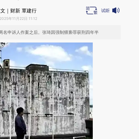
文｜财新 覃建行
试听
2025年11月22日 11:12
两名申诉人作案之后。张琦因强制猥亵罪获刑四年半