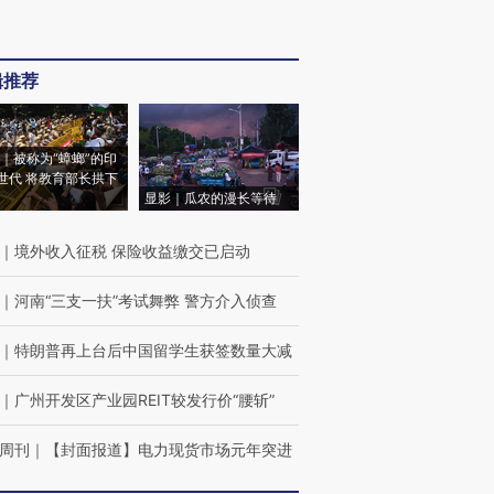
辑推荐
｜被称为“蟑螂”的印
世代 将教育部长拱下
显影｜瓜农的漫长等待
｜
境外收入征税 保险收益缴交已启动
｜
河南“三支一扶”考试舞弊 警方介入侦查
｜
特朗普再上台后中国留学生获签数量大减
｜
广州开发区产业园REIT较发行价“腰斩”
周刊
｜
【封面报道】电力现货市场元年突进