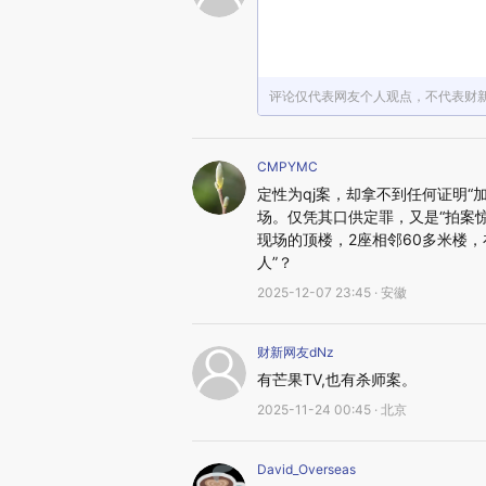
评论仅代表网友个人观点，不代表财
CMPYMC
定性为qj案，却拿不到任何证明“
场。仅凭其口供定罪，又是“拍案
现场的顶楼，2座相邻60多米楼
人”？
2025-12-07 23:45 · 安徽
财新网友dNz
有芒果TV,也有杀师案。
2025-11-24 00:45 · 北京
David_Overseas