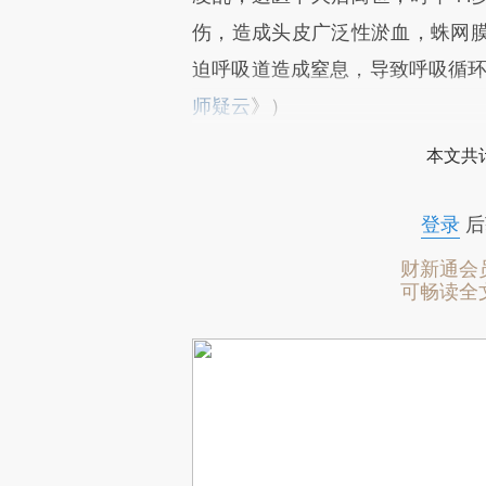
伤，造成头皮广泛性淤血，蛛网
迫呼吸道造成窒息，导致呼吸循
师疑云
》）
本文共计
登录
后
财新通会
可畅读全