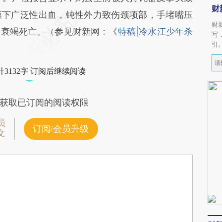
财
膜下广泛性出血，钝性外力致伤颈项部，手堵嘴压
财
环衰竭死亡。（参见财新网：《
特稿|冷水江少年杀
写
引
3132字 订阅后继续阅读
获取已订阅的阅读权限
员
订阅/会员升级
文