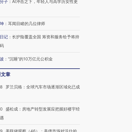
分子
：
AI冲击之下，年轻人与高学历女性更
坤
：
耳闻目睹的几位律师
日记
：
长护险覆盖全国 筹资和服务给予将持
码
波
：
“沉睡”的10万亿元公积金
新文章
58
罗兰贝格：全球汽车市场逐渐区域化已成
50
盛松成：房地产转型发展应把握好楼宇经
遇
39
美联储观察（46）：美债市场对沃什的