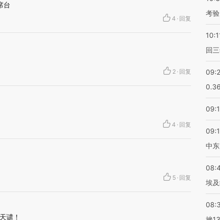
席台
考验
4
·
回复
10:1
回三
2
·
回复
09:
0.3
09:
4
·
回复
09:
中东
08:
5
·
回复
埃及
08:
天谴！
挫1