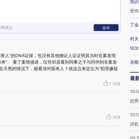
知识
受伤
丁金
新网观点
发布
村夫
续加
加害人”的DNA证据，也没有其他物证人证证明其当时在案发现
惊奇”。 看了案情描述，仅凭邻居看到同事之子与同伴到非案发
吴晓
，在天黑的情况下，能看清对面有人？就这点来定位为“犯罪嫌疑
最
1
·
回复
10:
趋势
10:
·
回复
济机
10: