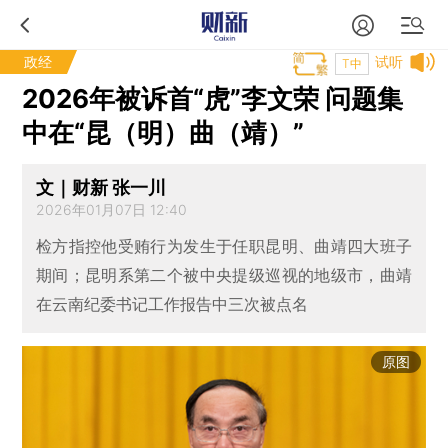
政经
试听
T中
2026年被诉首“虎”李文荣 问题集
中在“昆（明）曲（靖）”
文｜财新 张一川
2026年01月07日 12:40
检方指控他受贿行为发生于任职昆明、曲靖四大班子
期间；昆明系第二个被中央提级巡视的地级市，曲靖
在云南纪委书记工作报告中三次被点名
原图