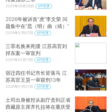
2025年09月28日
APP打开
2026年被诉首“虎”李文荣 问
题集中在“昆（明）曲（靖）”
2026年01月07日
APP打开
三罪名换来死缓 江苏高官刘
捍东案一审宣判
2025年02月17日
APP打开
宿迁四任书记市长皆落马 江
苏高官王昊一审获刑13年
2026年01月07日
APP打开
土司出身被控从副厅贪到正省
西藏原主席齐扎拉将在重庆受