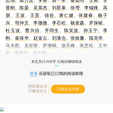
志强
、
窦万贵
、
李勇
、
唐一军
、
秦如培
、
王勇
、
李
显刚
、
陈晏
、
吴英杰
、
刘星泰
、
徐㼆
、
李钺锋
、
高
朋
、
王波
、
王昊
、
徐佐
、
唐仁健
、
张建春
、
杨子
兴
、
苟仲文
、
李微微
、
李石松
、
杨发森
、
罗保铭
、
杜玉波
、
曹兴信
、
齐同生
、
陈笑波
、
孙玉宁
、
李
刚
、
崔保华
、
赵金云
、
刘满仓
、
张效廉
、
陆克华
、
马丰胜
、
吴存荣
、
罗增斌
、
张天峰
、
朱芝松
、
王中
和
、
周喜安
、
洪礼和
。
本文共计2936字 订阅后继续阅读
登录
后获取已订阅的阅读权限
财新通会员
订阅/会员升级
可畅读全文