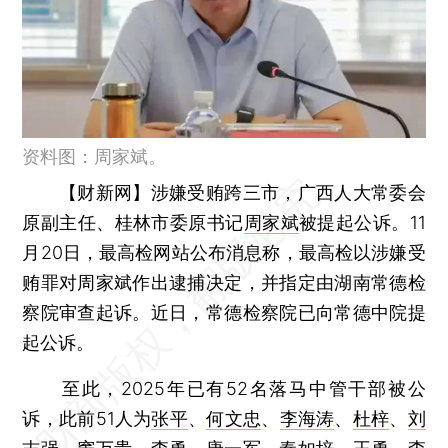
资料图：周家斌。
【财新网】
涉嫌受贿跨三市，广西人大常委会
原副主任、桂林市委原书记
周家斌
被提起公诉。11
月20日，最高检网站公布消息称，最高检以涉嫌受
贿罪对周家斌作出逮捕决定，并指定由湖南常德检
察院审查起诉。近日，常德检察院已向常德中院提
起公诉。
至此，2025年已有52名落马中管干部被公
诉，此前51人为
张平
、
何文忠
、
李海涛
、
杜梓
、
刘