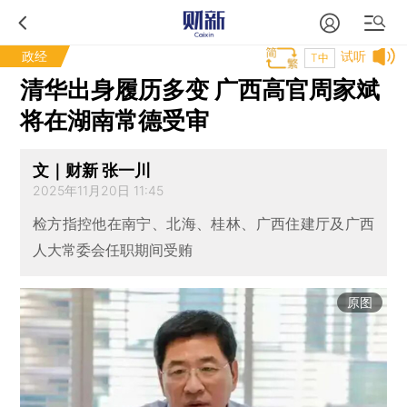
政经
试听
T中
清华出身履历多变 广西高官周家斌
将在湖南常德受审
文｜财新 张一川
2025年11月20日 11:45
检方指控他在南宁、北海、桂林、广西住建厅及广西
人大常委会任职期间受贿
原图