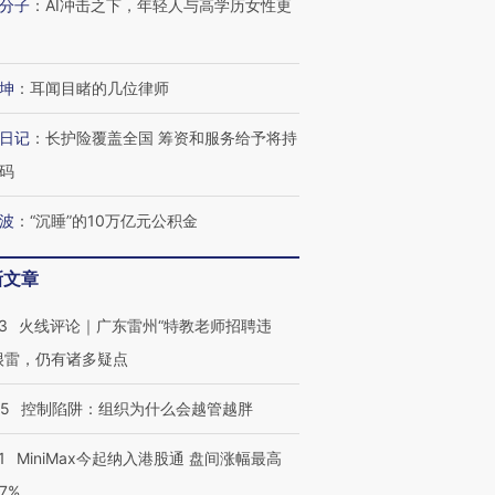
分子
：
AI冲击之下，年轻人与高学历女性更
坤
：
耳闻目睹的几位律师
日记
：
长护险覆盖全国 筹资和服务给予将持
码
波
：
“沉睡”的10万亿元公积金
新文章
3
火线评论｜广东雷州“特教老师招聘违
很雷，仍有诸多疑点
05
控制陷阱：组织为什么会越管越胖
1
MiniMax今起纳入港股通 盘间涨幅最高
77%