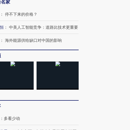
新名家
：
停不下来的价格？
恒
：
中美人工智能竞争：道路比技术更重要
：
海外能源供给缺口对中国的影响
频
客
：
多看少动