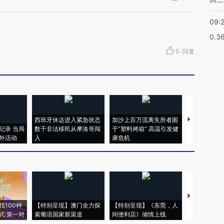
09:
0.3
5
·
回复
西班牙休达进入紧急状态
加沙上百万流离失所者困
马航飞行员
纪录 当局
数千非法移民从摩洛哥闯
于“塑料烤箱” 高温引发健
粒摇头丸 尿
外活动
入
康危机
毒品
【推广】走
找100种
【特别呈现】澳门全力探
【特别呈现】《东莞，人
会，让数智科
式·第一对
索葡语国家新渠道
间便利店》倾情上线
业