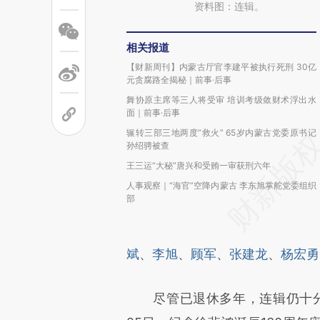
资料图：连辑。
相关报道
【财新周刊】内蒙古厅官李建平被执行死刑 30亿
元贪腐路全揭秘｜前事·后事
舞协原主席等三人将受审 培训考级敛财术浮出水
面｜前事·后事
辗转三部三地两度“救火” 65岁内蒙古党委原书记
孙绍骋被查
王三运“大秘”唐兴和受贿一审获刑六年
人事观察｜“海官”空降内蒙古 李东旭掌舵党委组织
部
斌
、
李旭
、
顾军
、
张建龙
、
杨宏勇
尽管已退休多年，连辑仍十分活