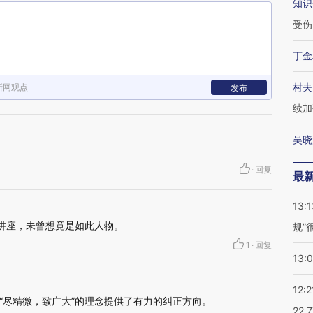
知识
受伤
丁金
村夫
新网观点
发布
续加
吴晓
·
回复
最
13:1
的讲座，未曾想竟是如此人物。
规”
1
·
回复
13:
12:2
“尽精微，致广大”的理念提供了有力的纠正方向。
22.