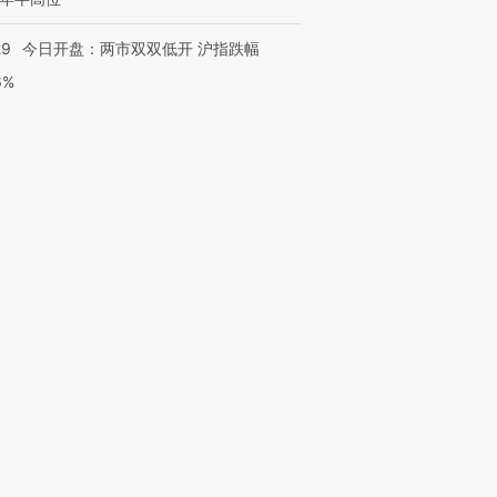
29
今日开盘：两市双双低开 沪指跌幅
6%
跨国走私7万
视线｜HY
检体内含3种
泽连斯基密集出访美英 索
秘鲁纳斯卡观光飞机坠毁
术：是什
要防空导弹“救急”
13人遇难
心“花钱找
进第四届链博
【商旅对话】华住集团
技“链”接产
【特别呈现】寻找100种
CFO：不靠规模取胜，华
【特别呈
有意思的生活方式·第三对
住三大增长引擎是什么？
有意思的