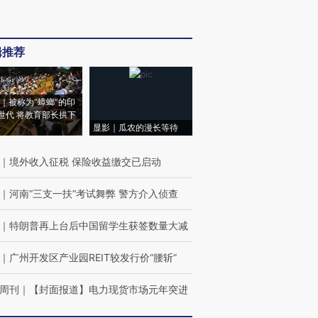
辑推荐
｜被称为“蟑螂”的印
世代 将教育部长拱下
显影｜瓜农的漫长等待
｜
境外收入征税 保险收益缴交已启动
｜
河南“三支一扶”考试舞弊 警方介入侦查
｜
特朗普再上台后中国留学生获签数量大减
｜
广州开发区产业园REIT较发行价“腰斩”
周刊
｜
【封面报道】电力现货市场元年突进