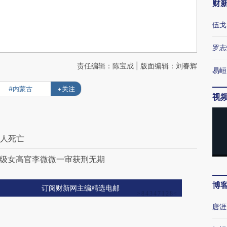
财
伍戈
罗志
责任编辑：陈宝成 | 版面编辑：刘春辉
易峘
#内蒙古
+关注
视
5人死亡
正省级女高官李微微一审获刑无期
博
订阅财新网主编精选电邮
唐涯