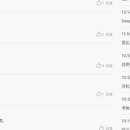
1
·
回复
12:1
De
11:5
2
·
回复
置乱
10:
趋势
9
·
回复
10:
济机
1
·
回复
10:
考验
然。
10:1
·
回复
回三