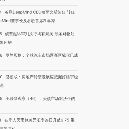
4
谷歌DeepMind CEO哈萨比斯卸任 转任
epMind董事长及谷歌首席科学家
6
侦查起诉审判执行均有漏洞 涉案财物处
象何解
58
罗兰贝格：全球汽车市场逐渐区域化已成
50
盛松成：房地产转型发展应把握好楼宇经
遇
39
美联储观察（46）：美债市场对沃什的
1
在岸人民币兑美元汇率连日升破6.75 重
年半高位