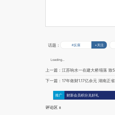
话题：
#反腐
+关注
Loading...
上一篇：江苏响水一在建大桥塌落 致
下一篇：17年敛财1.17亿余元 湖南
推广
财新会员积分兑好礼
评论区
8