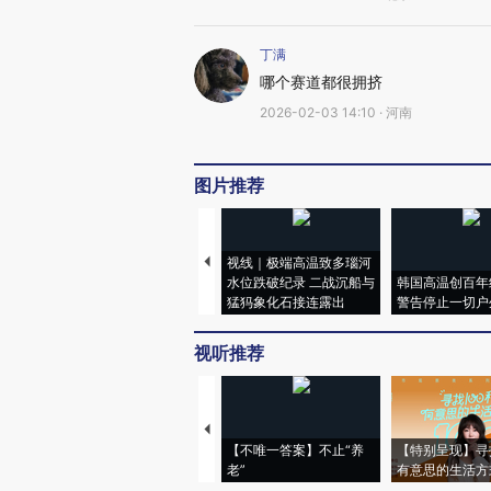
丁满
哪个赛道都很拥挤
2026-02-03 14:10 · 河南
图片推荐
视线｜极端高温致多瑙河
水位跌破纪录 二战沉船与
韩国高温创百年
猛犸象化石接连露出
警告停止一切户
视听推荐
【不唯一答案】不止“养
【特别呈现】寻
老”
有意思的生活方