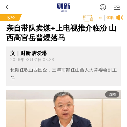
政经
试听
T中
亲自带队卖煤+上电视推介临汾 山
西高官岳普煜落马
文｜财新 唐爱琳
2026年03月31日 08:38
长期任职山西国企，三年前卸任山西人大常委会副主
任
原图