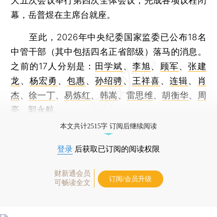
大五次会议举行第四次全体会议，完成各项议程闭
幕，岳普煜在主席台就座。
至此，2026年中央纪委国家监委已公布18名
中管干部（其中包括四名正省部级）落马的消息。
之前的17人分别是：
田学斌
、
李旭
、
顾军
、
张建
龙
、
杨宏勇
、
包惠
、
孙绍骋
、
王祥喜
、
连辑
、
肖
杰
、
徐一丁
、
易炼红
、
韩嵩
、
雷思维
、
胡衡华
、
周
亮
、
郭永航
。
本文共计2515字 订阅后继续阅读
登录
后获取已订阅的阅读权限
财新通会员
订阅/会员升级
可畅读全文