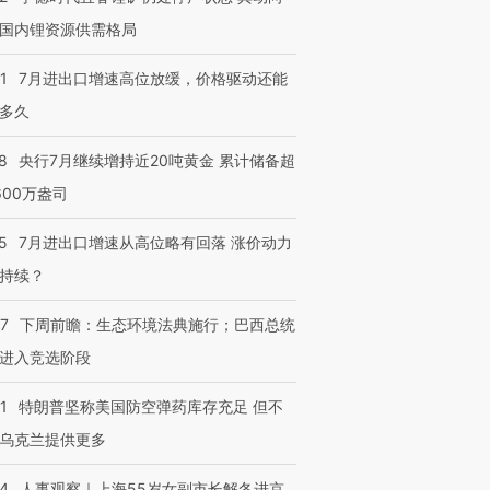
国内锂资源供需格局
1
7月进出口增速高位放缓，价格驱动还能
多久
8
央行7月继续增持近20吨黄金 累计储备超
600万盎司
跨国走私7万
5
7月进出口增速从高位略有回落 涨价动力
视线｜被称为“蟑螂”的印
视线｜“入侵”还是“人道危
检体内含3种
度Z世代 用街头抗争将教
机”？难民潮撕裂西班牙
秘鲁纳斯
持续？
育部长拱下台
飞地休达
13人遇难
07
下周前瞻：生态环境法典施行；巴西总统
进入竞选阶段
1
特朗普坚称美国防空弹药库存充足 但不
进第四届链博
【商旅对话】华住集团
技“链”接产
【特别呈现】寻找100种
CFO：不靠规模取胜，华
【特别呈
乌克兰提供更多
有意思的生活方式·第三对
住三大增长引擎是什么？
有意思的
24
人事观察｜上海55岁女副市长解冬进京