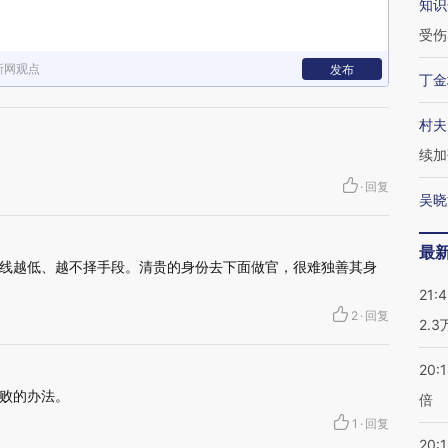
知识
受伤
新网观点
发布
丁金
村夫
续加
·
回复
吴晓
最
线越低、越不择手段。清贵的身份去下面做官，很难独善其身
21:
2
·
回复
2.
20:
败的办法。
倍
1
·
回复
20:1