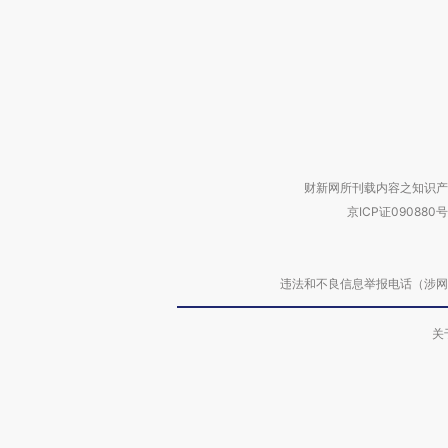
财新网所刊载内容之知识产
京ICP证090880号
违法和不良信息举报电话（涉网络暴力有
关