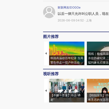
财新网友IDOGOe
以后一律只允许叫公职人员，现在
2026-06-09 04:52 · 上海
图片推荐
视线｜极端高温
韩国高温创百年纪录 当局
水位跌破纪录 
警告停止一切户外活动
猛犸象化石接连
视听推荐
【不唯一答案】不止“养
【特别呈现】寻
老”
有意思的生活方