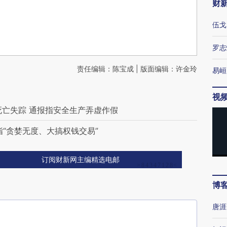
财
伍戈
罗志
责任编辑：陈宝成 | 版面编辑：许金玲
易峘
视
死亡失踪 通报指安全生产弄虚作假
“贪婪无度、大搞权钱交易”
订阅财新网主编精选电邮
博
唐涯