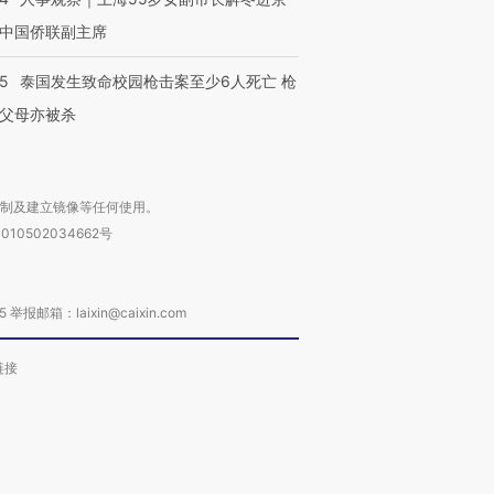
中国侨联副主席
45
泰国发生致命校园枪击案至少6人死亡 枪
父母亦被杀
复制及建立镜像等任何使用。
010502034662号
箱：laixin@caixin.com
链接