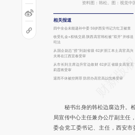
资料图：韩松。图：视觉中
相关报道
四中全会未能递补中委 59岁西安书记方红卫被查
收受礼金+权钱交易 陕西高官韩松被“双开”并移送
司法
从国企副总“捞”到副省级 62岁浙江本土高官高兴
夫将在江西宜春受审
从市长到主席边升官边敛财 62岁正省级女高官王
莉霞将受审
退而不休被控两罪 防邪办高官高以忱将受审
秘书出身的韩松边腐边升。检
局宣传中心主任兼办公厅副主任
委会党工委书记、主任，西安市