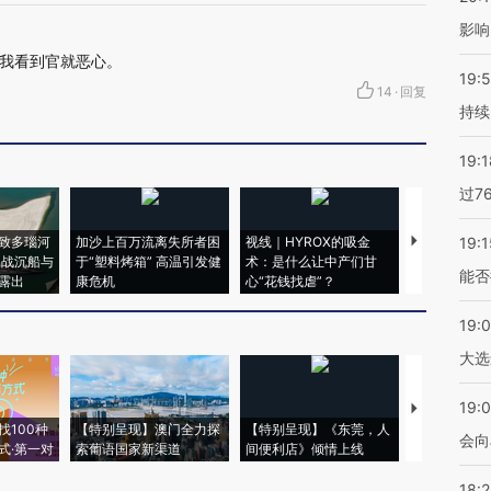
影响
我看到官就恶心。
19:5
14
·
回复
持续
19:1
过7
致多瑙河
加沙上百万流离失所者困
视线｜HYROX的吸金
马航飞行员
19:1
二战沉船与
于“塑料烤箱” 高温引发健
术：是什么让中产们甘
粒摇头丸 尿
能否
露出
康危机
心“花钱找虐”？
毒品
19:
大选
19:0
【推广】走
找100种
【特别呈现】澳门全力探
【特别呈现】《东莞，人
会，让数智科
会向
式·第一对
索葡语国家新渠道
间便利店》倾情上线
业
18: