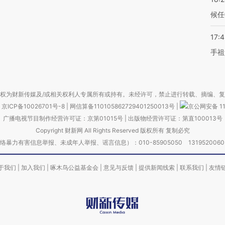
候任
17:
手祖
权为财新传媒及/或相关权利人专属所有或持有。未经许可，禁止进行转载、摘编、
京ICP备10026701号-8
|
网信算备110105862729401250013号
|
京公网安备 11
广播电视节目制作经营许可证：京第01015号
|
出版物经营许可证：第直100013号
Copyright 财新网 All Rights Reserved 版权所有 复制必究
害信息举报、未成年人举报、谣言信息）：010-85905050 13195200605 举报邮
于我们
|
加入我们
|
啄木鸟公益基金会
|
意见与反馈
|
提供新闻线索
|
联系我们
|
友情