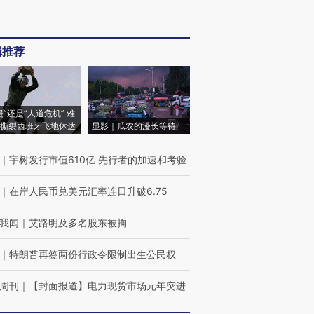
辑推荐
侵”还是“人道危机” 难
撕裂西班牙飞地休达
显影｜瓜农的漫长等待
｜
宇树发行市值610亿 先行者的加速和考验
｜
在岸人民币兑美元汇率连日升破6.75
我闻
｜
艾路明及多名股东被拘
｜
特朗普再签两份行政令限制出生公民权
周刊
｜
【封面报道】电力现货市场元年突进