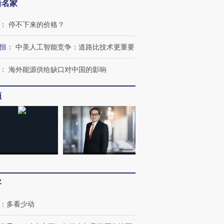
新名家
：
停不下来的价格？
恒
：
中美人工智能竞争：道路比技术更重要
：
海外能源供给缺口对中国的影响
频
客
：
多看少动