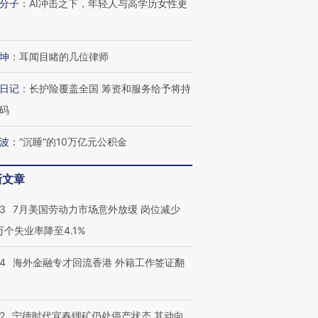
分子
：
AI冲击之下，年轻人与高学历女性更
坤
：
耳闻目睹的几位律师
日记
：
长护险覆盖全国 筹资和服务给予将持
码
波
：
“沉睡”的10万亿元公积金
新文章
43
7月美国劳动力市场意外放缓 岗位减少
3万个失业率降至4.1%
14
海外金融专才回流香港 外籍工作签证翻
2
宁德时代宜春锂矿仍处停产状态 其动向