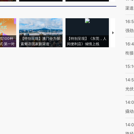
渠道
16:
强劲
【推广】走
找100种
【特别呈现】澳门全力探
【特别呈现】《东莞，人
会，让数智科
16:
式·第一对
索葡语国家新渠道
间便利店》倾情上线
业
衔接
15:1
14:
光伏
14:
撬动
14:0
路径