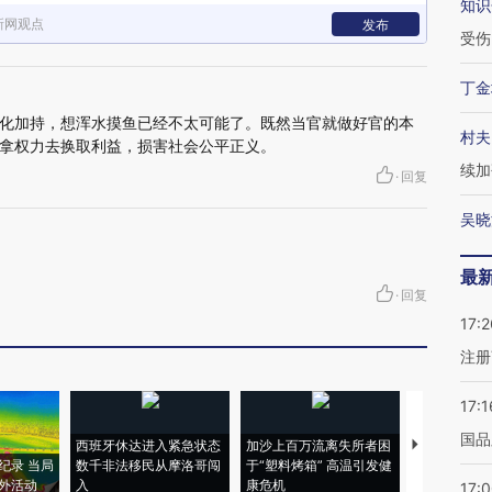
知识
新网观点
发布
受伤
丁金
化加持，想浑水摸鱼已经不太可能了。既然当官就做好官的本
村夫
拿权力去换取利益，损害社会公平正义。
续加
·
回复
吴晓
最
·
回复
17:2
注册
17:1
国品
西班牙休达进入紧急状态
加沙上百万流离失所者困
视线｜HYR
纪录 当局
数千非法移民从摩洛哥闯
于“塑料烤箱” 高温引发健
术：是什么
外活动
入
康危机
心“花钱找虐
17: