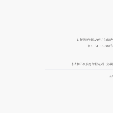
财新网所刊载内容之知识产
京ICP证090880号
违法和不良信息举报电话（涉网络暴力有
关