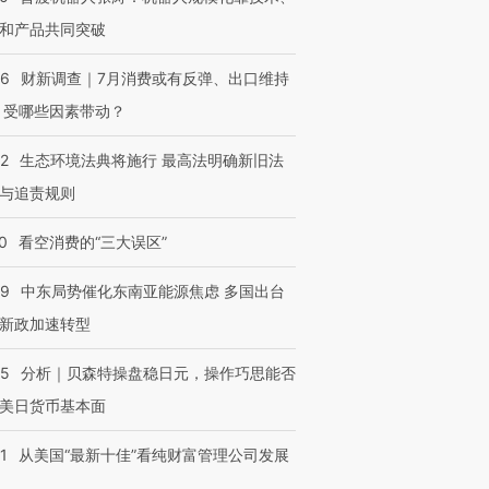
和产品共同突破
56
财新调查｜7月消费或有反弹、出口维持
 受哪些因素带动？
进第四届链博
【商旅对话】华住集团
技“链”接产
【特别呈现】寻找100种
CFO：不靠规模取胜，华
【特别呈
42
生态环境法典将施行 最高法明确新旧法
有意思的生活方式·第三对
住三大增长引擎是什么？
有意思的
与追责规则
0
看空消费的“三大误区”
59
中东局势催化东南亚能源焦虑 多国出台
新政加速转型
05
分析｜贝森特操盘稳日元，操作巧思能否
美日货币基本面
1
从美国“最新十佳”看纯财富管理公司发展