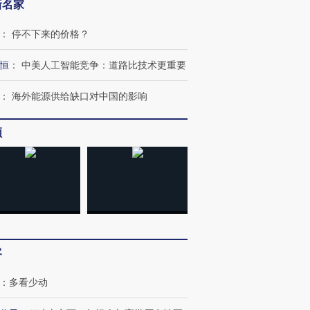
新名家
：
停不下来的价格？
恒
：
中美人工智能竞争：道路比技术更重要
：
海外能源供给缺口对中国的影响
频
客
：
多看少动