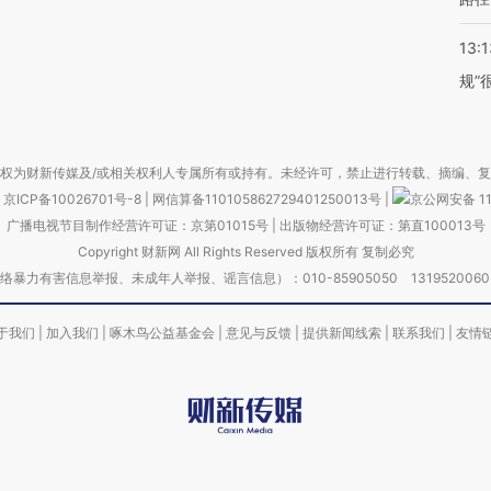
13:1
规”
权为财新传媒及/或相关权利人专属所有或持有。未经许可，禁止进行转载、摘编、
京ICP备10026701号-8
|
网信算备110105862729401250013号
|
京公网安备 11
广播电视节目制作经营许可证：京第01015号
|
出版物经营许可证：第直100013号
Copyright 财新网 All Rights Reserved 版权所有 复制必究
害信息举报、未成年人举报、谣言信息）：010-85905050 13195200605 举报邮
于我们
|
加入我们
|
啄木鸟公益基金会
|
意见与反馈
|
提供新闻线索
|
联系我们
|
友情