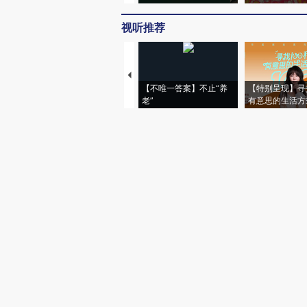
视听推荐
【不唯一答案】不止“养
【特别呈现】寻
老”
有意思的生活方