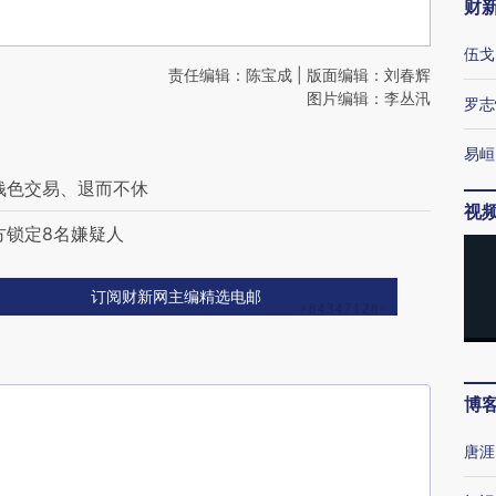
财
伍戈
责任编辑：陈宝成 | 版面编辑：刘春辉
图片编辑：李丛汛
罗志
易峘
钱色交易、退而不休
视
方锁定8名嫌疑人
订阅财新网主编精选电邮
博
唐涯