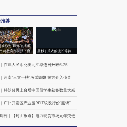
辑推荐
|被称为“蟑螂”的印度
代 将教育部长拱下台
显影｜瓜农的漫长等待
｜
在岸人民币兑美元汇率连日升破6.75
｜
河南“三支一扶”考试舞弊 警方介入侦查
｜
特朗普再上台后中国留学生获签数量大减
｜
广州开发区产业园REIT较发行价“腰斩”
周刊
｜
【封面报道】电力现货市场元年突进