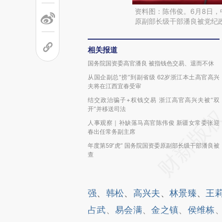
资料图：陈伟俊。6月8日
原副部长级干部潘良被党纪
相关报道
国务院国资委高官潘良 被指钱色交易、退而不休
从国企副总“捞”到副省级 62岁浙江本土高官高兴
夫将在江西宜春受审
结交政治骗子+权钱交易 浙江高官高兴夫被“双
开”并移送司法
人事观察｜补缺落马高官陈伟俊 新疆女常委张迎
春出任常务副主席
年度第59“虎” 国务院国资委原副部长级干部潘良被
查
强
、
韩松
、
高兴夫
、
林景臻
、
王
占武
、
易会满
、
金之镇
、
侯维栋