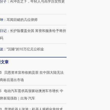
分子
：
AI冲击之下，年轻人与高学历女性更
坤
：
耳闻目睹的几位律师
日记
：
长护险覆盖全国 筹资和服务给予将持
码
波
：
“沉睡”的10万亿元公积金
新文章
6
贝恩资本宣布收购贡茶 在中国大陆无法
商标后退出市场
6
电动汽车需求高涨驱动澳洲车市增长 中
牌表现强劲｜出海·汽车
OX的吸金
马航飞行员跨国走私7万
视线｜被称为“蟑螂”的印
让中产们甘
粒摇头丸 尿检体内含3种
度Z世代 用街头抗争将教
秘鲁纳斯
”？
毒品
育部长拱下台
13人遇难
00
普渡机器人张涛：机器人规模化靠技术、