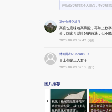
评论仅代表网友个人观点，不代表财
莫使金樽空对月
高官也意味着高风险，再加上数字
分，国家可以给好的待遇，但不能
2026-06-09 07:42 · 河南
财新网友QCpdu88PU
台上都是正人君子
2026-06-09 02:13 · 湖北
图片推荐
视线｜极端高温致多瑙河
水位跌破纪录 二战沉船与
韩国高温创百年
猛犸象化石接连露出
警告停止一切户