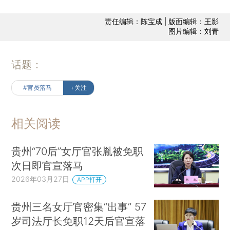
责任编辑：陈宝成 | 版面编辑：王影
图片编辑：刘青
话题：
#官员落马
+关注
相关阅读
贵州“70后”女厅官张胤被免职
次日即官宣落马
2026年03月27日
APP打开
贵州三名女厅官密集“出事” 57
岁司法厅长免职12天后官宣落