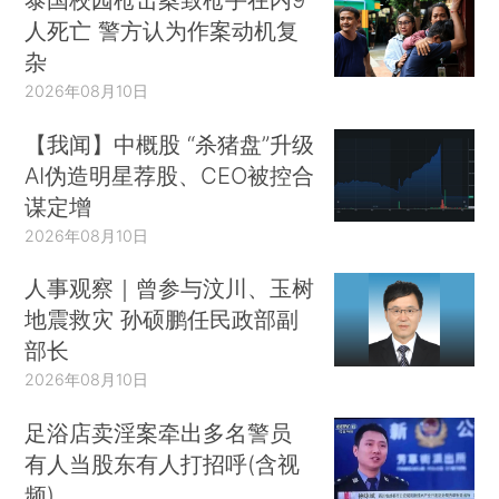
人死亡 警方认为作案动机复
杂
2026年08月10日
【我闻】中概股 “杀猪盘”升级
AI伪造明星荐股、CEO被控合
谋定增
2026年08月10日
人事观察｜曾参与汶川、玉树
地震救灾 孙硕鹏任民政部副
部长
2026年08月10日
足浴店卖淫案牵出多名警员
有人当股东有人打招呼(含视
频)