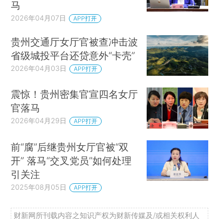
马
2026年04月07日
APP打开
贵州交通厅女厅官被查冲击波
省级城投平台还贷意外“卡壳”
2026年04月03日
APP打开
震惊！贵州密集官宣四名女厅
官落马
2026年04月29日
APP打开
前“腐”后继贵州女厅官被“双
开” 落马“交叉党员”如何处理
引关注
2025年08月05日
APP打开
财新网所刊载内容之知识产权为财新传媒及/或相关权利人