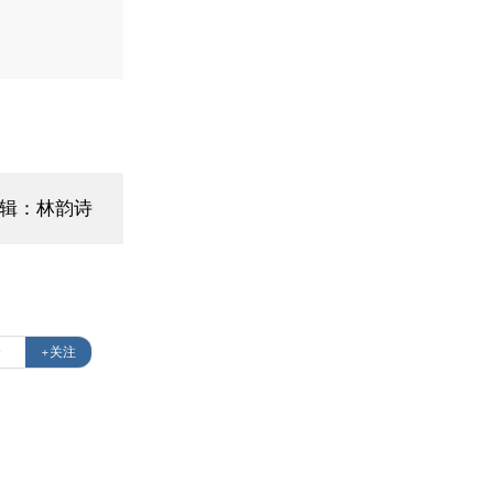
辑：林韵诗
全
+关注