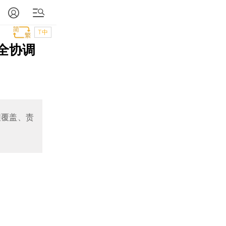
T中
全协调
程覆盖、责