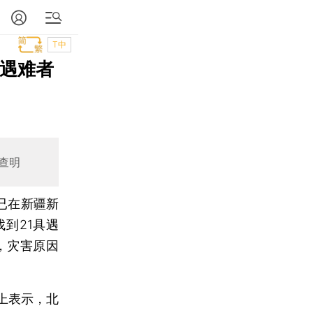
T中
名遇难者
查明
已在新疆新
到21具遇
，灾害原因
上表示，北