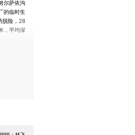
努尔萨依沟
厂的临时生
脱险，28
米，平均深
编辑：林飞