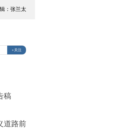
辑：张兰太
+关注
告稿
义道路前