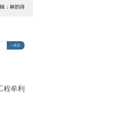
辑：林韵诗
+关注
工程牟利