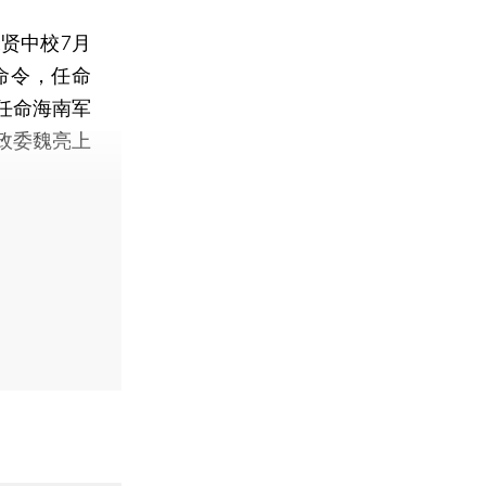
贤中校7月
命令，任命
任命海南军
政委魏亮上