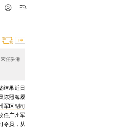
T中
本宏任驻港
整结果近日
员
陈照海
履
州军区副司
改任广州军
司令员，从