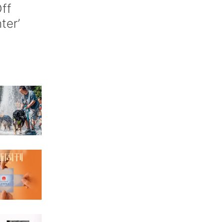
ff
nter’