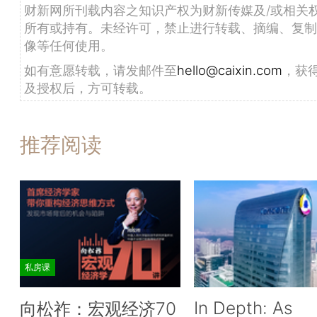
财新网所刊载内容之知识产权为财新传媒及/或相关
所有或持有。未经许可，禁止进行转载、摘编、复制
像等任何使用。
如有意愿转载，请发邮件至
hello@caixin.com
，获
及授权后，方可转载。
推荐阅读
私房课
In Depth: As
向松祚：宏观经济70