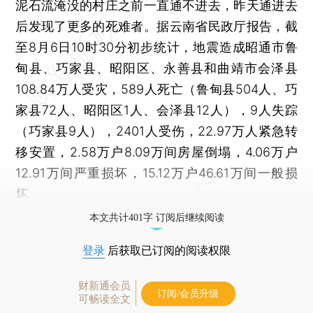
泥石流淹没的村庄之前一直通不进去，昨天通进去
后发现了更多的死难者。据云南省民政厅报告，截
至8月6日10时30分初步统计，地震造成昭通市鲁
甸县、巧家县、昭阳区、永善县和曲靖市会泽县
108.84万人受灾，589人死亡（鲁甸县504人、巧
家县72人、昭阳区1人、会泽县12人），9人失踪
（巧家县9人），2401人受伤，22.97万人紧急转
移安置，2.58万户8.09万间房屋倒塌，4.06万户
12.91万间严重损坏，15.12万户46.61万间一般损
坏。
本文共计401字 订阅后继续阅读
登录
后获取已订阅的阅读权限
财新通会员
订阅/会员升级
可畅读全文