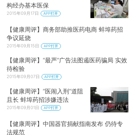
构经办基本医保
2015年09月17日
APP打开
【健康周评】商务部助推医药电商 蚌埠药招
争议延烧
2015年09月15日
APP打开
【健康周评】“最严”广告法图遏医药骗局 实效
待检验
2015年09月07日
APP打开
【健康周评】“医闹入刑”道阻
且长 蚌埠药招涉嫌违法
2015年09月01日
APP打开
【健康周评】中国器官捐献指南发布 仍待专
法规范