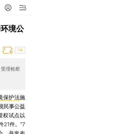
件环境公
T中
，受理检察
境保护法
施
境民事公益
授权试点以
1件。”7
会，并发布