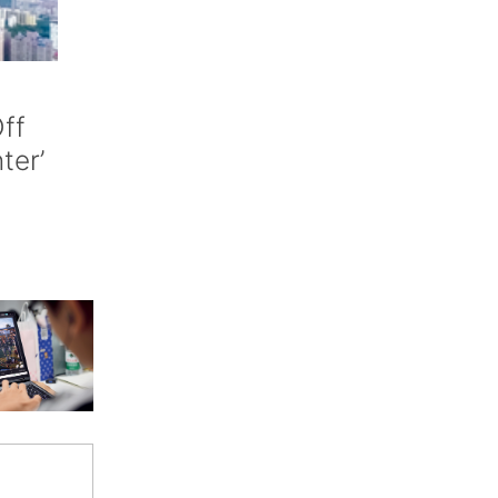
ff
nter’