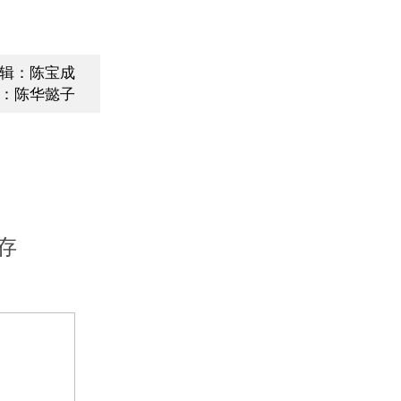
辑：陈宝成
：陈华懿子
存