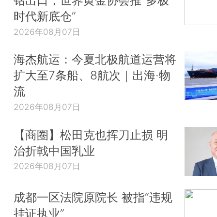
钴出口，世界黄金协会推“多极
时代新底仓”
2026年08月07日
海杰航运：今夏北极航道运营将
扩大至7条船、8航次｜出海·物
流
2026年08月07日
【商圈】松田克也挥刀止损 明
治折戟中国乳业
2026年08月07日
成都一区法院原院长 被指“违规
挂证执业”