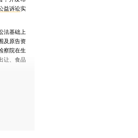
公益诉讼
实
讼法基础上
围及原告资
检察院在生
出让、食品