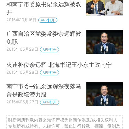
和南宁市委原书记余远辉被双
开
2015年10月16日
APP打开
广西自治区党委常委余远辉被
免职
2015年05月29日
APP打开
火速补位余远辉 北海书记王小东主政南宁
2015年05月28日
APP打开
南宁市委书记余远辉深夜落马
曾是政坛潜力股
2015年05月23日
APP打开
财新网所刊载内容之知识产权为财新传媒及/或相关权利人
专属所有或持有。未经许可，禁止进行转载、摘编、复制及