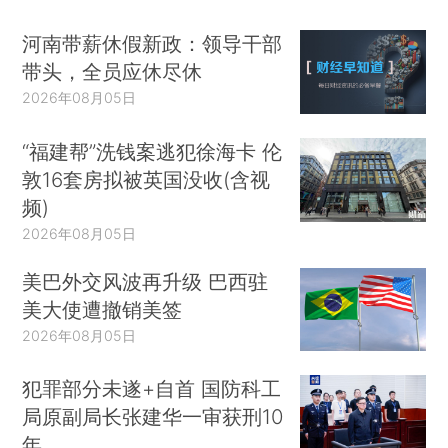
河南带薪休假新政：领导干部
带头，全员应休尽休
2026年08月05日
“福建帮”洗钱案逃犯徐海卡 伦
敦16套房拟被英国没收(含视
频)
2026年08月05日
美巴外交风波再升级 巴西驻
美大使遭撤销美签
2026年08月05日
犯罪部分未遂+自首 国防科工
局原副局长张建华一审获刑10
年