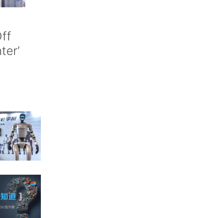
ff
nter’