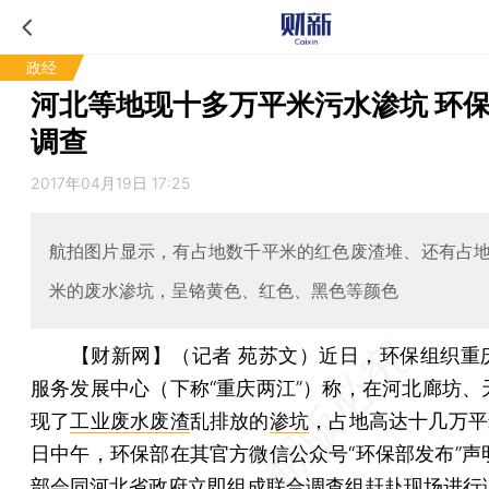
政经
河北等地现十多万平米污水渗坑 环
调查
2017年04月19日 17:25
航拍图片显示，有占地数千平米的红色废渣堆、还有占
米的废水渗坑，呈铬黄色、红色、黑色等颜色
【财新网】（记者 苑苏文）
近日，环保组织重
服务发展中心（下称“重庆两江”）称，在河北廊坊、
现了
工业废水废渣
乱排放的
渗坑
，占地高达十几万平
日中午，环保部在其官方微信公众号“环保部发布”声
部会同河北省政府立即组成联合调查组赶赴现场进行