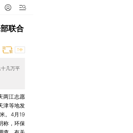
保部联合
T中
地十几万平
庆两江志愿
天津等地发
米。4月19
明称，环保
调查。有关