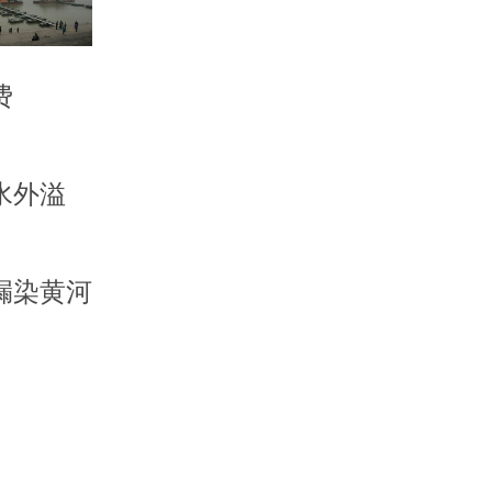
费
水外溢
漏染黄河