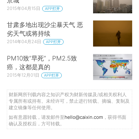
京城
2015年04月15日
APP打开
甘肃多地出现沙尘暴天气 恶
劣天气或将持续
2014年04月24日
APP打开
PM10致“早死”，PM2.5致
癌，这都是真的
2015年12月01日
APP打开
财新网所刊载内容之知识产权为财新传媒及/或相关权利人
专属所有或持有。未经许可，禁止进行转载、摘编、复制及
建立镜像等任何使用。
如有意愿转载，请发邮件至
hello@caixin.com
，获得书面
确认及授权后，方可转载。