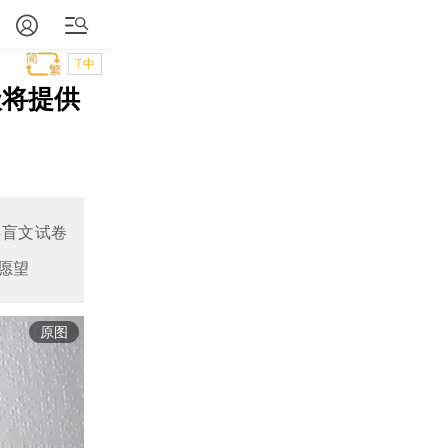
T中
级将提供
供盲文试卷
愿望
原图