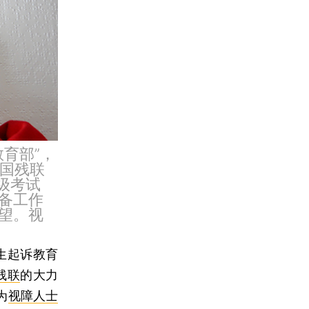
育部”，
中国残联
级考试
备工作
望。视
生起诉教育
残联
的大力
为
视障人士