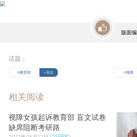
版面编
话题：
#教育部
+关注
#视障
相关阅读
视障女孩起诉教育部 盲文试卷
缺席阻断考研路
2017年05月12日