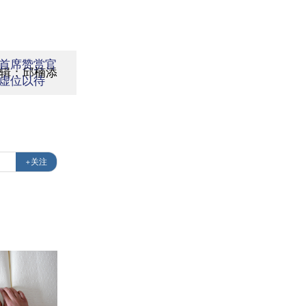
首席赞赏官
辑：邱楠添
虚位以待
+关注