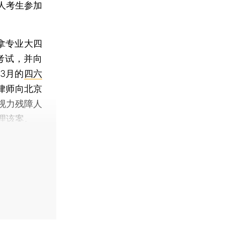
人考生参加
拿专业大四
考试，并向
3月的
四六
律师向北京
视力残障人
理该案。