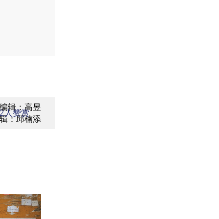
编辑：高昱
2
人赞赏
辑：邱楠添