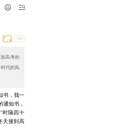
T中
参加高考的
与时代的风
知书，我一
的通知书，
”时隔四十
年冬天接到高