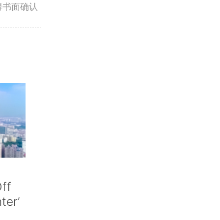
得书面确认
ff
nter’