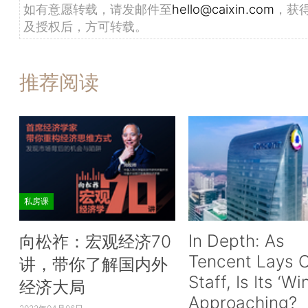
如有意愿转载，请发邮件至
hello@caixin.com
，获
及授权后，方可转载。
推荐阅读
私房课
In Depth: As
向松祚：宏观经济70
Tencent Lays O
讲，带你了解国内外
Staff, Is Its ‘Wi
经济大局
Approaching?