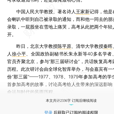
中国人民大学教授、著名诗人
王家新
记得，他是
会喇叭中听到自己被录取的通知，而和他一同去的朋
录取，一屁股坐在雪地上痛哭，高考从此把两个年轻
开。
昨日，北京大学教授
陈平原
、清华大学教授
秦晖
人
徐小平
、全国政协副秘书长朱永新等40多名学者
官员齐聚北京，参与“那三届研讨会”，共话恢复高考
历程。此次研讨会由全球化智库举办，与会嘉宾有一
份“那三届”——1977、1978、1979年参加高考的
首参加高考的故事，讨论高考给人生带来的深远影响
命运与时代的风雨历程。
本文共计2336字 订阅后继续阅读
登录
后获取已订阅的阅读权限