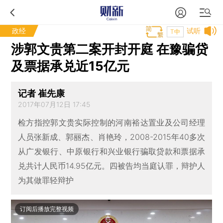
政经
试听
T中
涉郭文贵第二案开封开庭 在豫骗贷
及票据承兑近15亿元
记者 崔先康
2017年07月12日 17:45
检方指控郭文贵实际控制的河南裕达置业及公司经理
人员张新成、郭丽杰、肖艳玲，2008-2015年40多次
从广发银行、中原银行和兴业银行骗取贷款和票据承
兑共计人民币14.95亿元。四被告均当庭认罪，辩护人
为其做罪轻辩护
订阅后播放完整视频