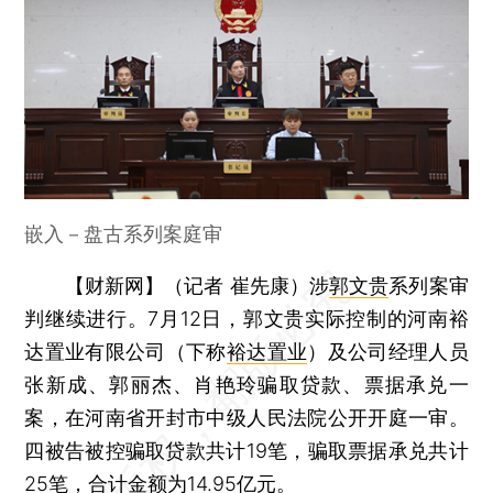
嵌入－盘古系列案庭审
【财新网】（记者 崔先康）
涉
郭文贵
系列案审
判继续进行。7月12日，郭文贵实际控制的河南裕
达置业有限公司（下称
裕达置业
）及公司经理人员
张新成、郭丽杰、肖艳玲骗取贷款、票据承兑一
案，在河南省开封市中级人民法院公开开庭一审。
四被告被控骗取贷款共计19笔，骗取票据承兑共计
25笔，合计金额为14.95亿元。