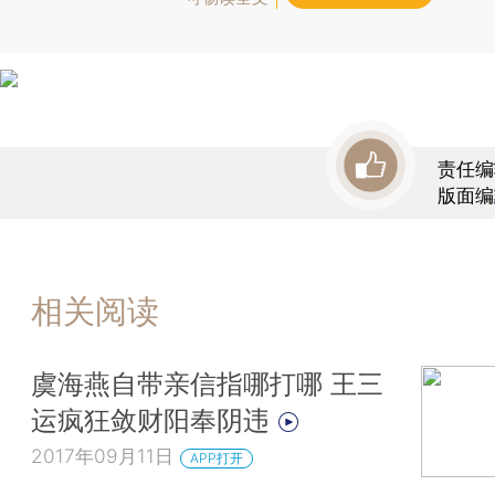
责任编
版面编
相关阅读
虞海燕自带亲信指哪打哪 王三
运疯狂敛财阳奉阴违
2017年09月11日
APP打开