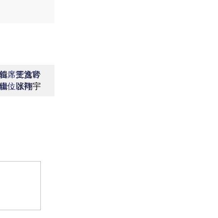
辑：王逸吟
首席赞赏官
辑：张翔宇
虚位以待