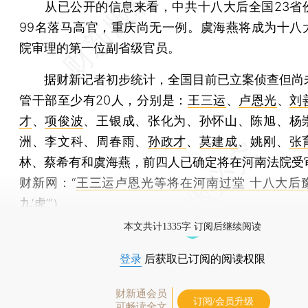
从已公开的信息来看，中共十八大后全国23省
99名落马高官，重庆尚无一例。虞海燕将成为十八
院审理的第一位副省级官员。
据财新记者初步统计，全国目前已立案侦查但尚
管干部至少有20人，分别是：
王三运
、
卢恩光
、
刘
才
、
项俊波
、王银成、张化为、孙怀山、陈旭、杨
洲、李文科、周春雨、
孙政才
、
莫建成
、姚刚、
张
林、蔡希有和虞海燕，前四人已确定将在河南法院受
财新网：“
王三运卢恩光等将在河南过堂 十八大后
九‘虎’
”）
本文共计1335字 订阅后继续阅读
登录
后获取已订阅的阅读权限
财新通会员
订阅/会员升级
可畅读全文