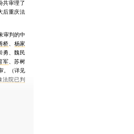
份共审理了
大后重庆法
未审判的中
善桥
、
杨家
崇勇、魏民
育军
、苏树
审。（详见
豫法院已判