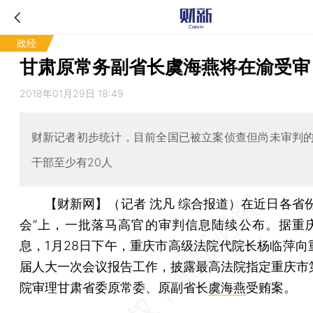
政经
甘肃原常务副省长虞海燕将在渝受审
2018年01月29日 18:49
财新记者初步统计，目前全国已被立案侦查但尚未审判
干部至少有20人
【财新网】（记者 沈凡 综合报道）
在近日各省份
会”上，一批落马高官的审判信息陆续公布。据重
息，1月28日下午，重庆市高级法院代院长杨临萍向
届人大一次会议报告工作，披露最高法院指定重庆市
院审理甘肃省委原常委、原副省长
虞海燕
受贿案。