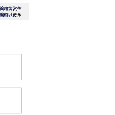
编辑：贺信
首席赞赏官
编辑：王永
虚位以待