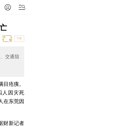
身亡
T中
断、交通阻
下满目疮痍。
四人因灾死
人在东莞因
据财新记者