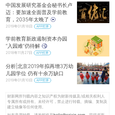
中国发展研究基金会秘书长卢
迈：要加速全面普及学前教
育，2035年太晚了
2019年01月18日
APP打开
学前教育新政遏制资本办园
“入园难”仍待解
2018年11月27日
APP打开
分析|北京2019年拟再增3万幼
儿园学位 仍有十余万缺口
2019年01月10日
APP打开
财新网所刊载内容之知识产权为财新传媒及/或相关权利人
专属所有或持有。未经许可，禁止进行转载、摘编、复制及
建立镜像等任何使用。
如有意愿转载，请发邮件至
hello@caixin.com
，获得书面