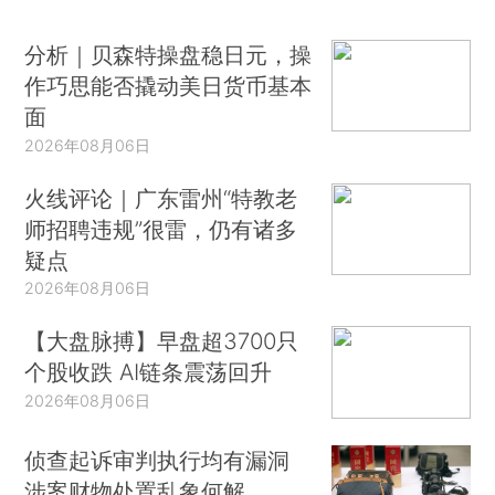
分析｜贝森特操盘稳日元，操
作巧思能否撬动美日货币基本
面
2026年08月06日
火线评论｜广东雷州“特教老
师招聘违规”很雷，仍有诸多
疑点
2026年08月06日
【大盘脉搏】早盘超3700只
个股收跌 AI链条震荡回升
2026年08月06日
侦查起诉审判执行均有漏洞
涉案财物处置乱象何解