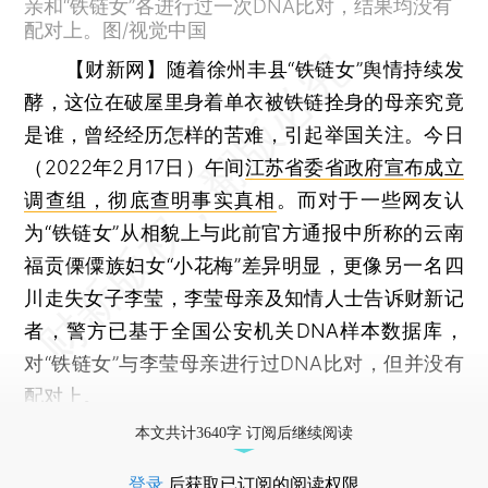
亲和“铁链女”各进行过一次DNA比对，结果均没有
配对上。图/视觉中国
【财新网】
随着徐州丰县“铁链女”舆情持续发
酵，这位在破屋里身着单衣被铁链拴身的母亲究竟
是谁，曾经经历怎样的苦难，引起举国关注。今日
（2022年2月17日）午间
江苏省委省政府宣布成立
调查组，彻底查明事实真相
。而对于一些网友认
为“铁链女”从相貌上与此前官方通报中所称的云南
福贡傈僳族妇女“小花梅”差异明显，更像另一名四
川走失女子李莹，李莹母亲及知情人士告诉财新记
者，警方已基于全国公安机关DNA样本数据库，
对“铁链女”与李莹母亲进行过DNA比对，但并没有
配对上。
本文共计3640字 订阅后继续阅读
登录
后获取已订阅的阅读权限