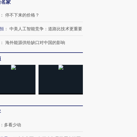
新名家
：
停不下来的价格？
恒
：
中美人工智能竞争：道路比技术更重要
跨国走私7万
视线｜被称为“蟑螂”的印
视线｜“入侵”还是“人道危
：
海外能源供给缺口对中国的影响
检体内含3种
度Z世代 用街头抗争将教
机”？难民潮撕裂西班牙
秘鲁纳斯
育部长拱下台
飞地休达
13人遇难
频
进第四届链博
【商旅对话】华住集团
技“链”接产
【特别呈现】寻找100种
CFO：不靠规模取胜，华
【特别呈
有意思的生活方式·第三对
住三大增长引擎是什么？
有意思的
客
：
多看少动