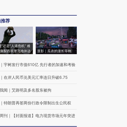
辑推荐
侵”还是“人道危机” 难
撕裂西班牙飞地休达
显影｜瓜农的漫长等待
｜
宇树发行市值610亿 先行者的加速和考验
｜
在岸人民币兑美元汇率连日升破6.75
我闻
｜
艾路明及多名股东被拘
｜
特朗普再签两份行政令限制出生公民权
周刊
｜
【封面报道】电力现货市场元年突进