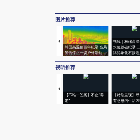
图片推荐
视线｜极端高温
韩国高温创百年纪录 当局
水位跌破纪录 
警告停止一切户外活动
猛犸象化石接连
视听推荐
【不唯一答案】不止“养
【特别呈现】寻
老”
有意思的生活方