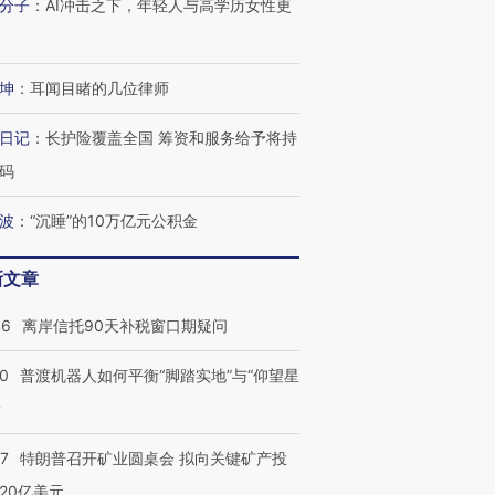
分子
：
AI冲击之下，年轻人与高学历女性更
坤
：
耳闻目睹的几位律师
日记
：
长护险覆盖全国 筹资和服务给予将持
码
波
：
“沉睡”的10万亿元公积金
新文章
46
离岸信托90天补税窗口期疑问
00
普渡机器人如何平衡“脚踏实地”与“仰望星
？
57
特朗普召开矿业圆桌会 拟向关键矿产投
20亿美元