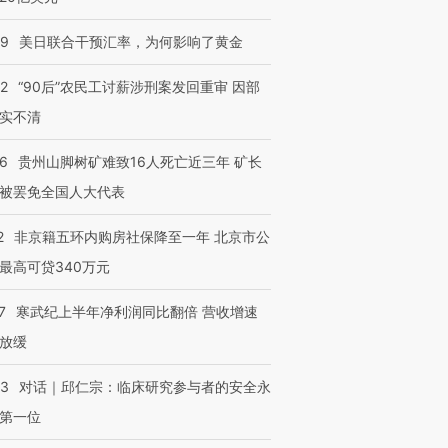
09
美日联合干预汇率，为何影响了黄金
32
“90后”农民工讨薪涉刑案发回重审 因部
实不清
36
贵州山脚树矿难致16人死亡近三年 矿长
被罢免全国人大代表
2
非京籍五环内购房社保降至一年 北京市公
最高可贷340万元
7
寒武纪上半年净利润同比翻倍 营收增速
放缓
53
对话｜邱仁宗：临床研究参与者的安全永
第一位