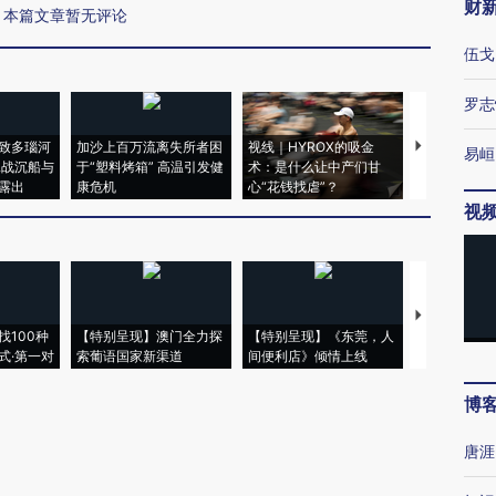
财
本篇文章暂无评论
伍戈
罗志
致多瑙河
加沙上百万流离失所者困
视线｜HYROX的吸金
马航飞行员
易峘
二战沉船与
于“塑料烤箱” 高温引发健
术：是什么让中产们甘
粒摇头丸 尿
露出
康危机
心“花钱找虐”？
毒品
视
【推广】走
找100种
【特别呈现】澳门全力探
【特别呈现】《东莞，人
会，让数智科
式·第一对
索葡语国家新渠道
间便利店》倾情上线
业
博
唐涯