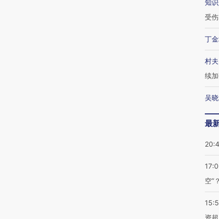
知识
受伤
丁金
村夫
续加
吴晓
最
20:
17:
空”
15:
资超