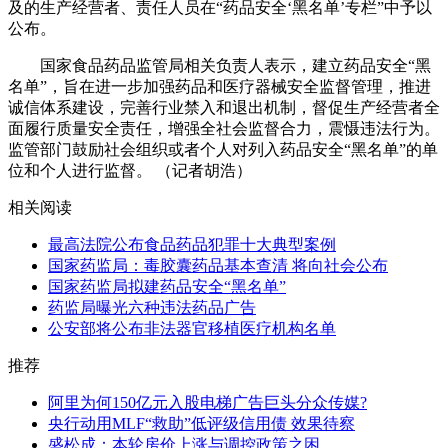
及的生产经营者、责任人员在“药品安全‘黑名单’专栏”中予以
公布。
国家食品药品监管局相关负责人表示，建立药品安全“黑
名单”，旨在进一步加强药品和医疗器械安全监督管理，推进
诚信体系建设，完善行业禁入和退出机制，督促生产经营者全
面履行质量安全责任，增强全社会监督合力，震慑违法行为。
监管部门鼓励社会组织或者个人对列入药品安全“黑名单”的单
位和个人进行监督。 （记者胡浩）
相关阅读
最高法院公布食品药品犯罪十大典型案例
国家药监局：毒胶囊药品基本查清 将向社会公布
国家药监局拟建药品安全“黑名单”
药监局曝光六种违法药品广告
公安部将公布非法器官移植医疗机构名单
推荐
阿里为何150亿元入股电梯广告巨头分众传媒?
央行动用MLF“救助”低评级信用债 效果待察
盛松成：本轮房价上涨与调控政策之困