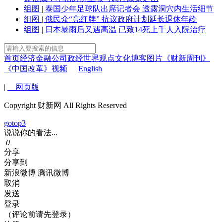
组图 | 泰国少年足球队出席记者会 透露洞穴内生活细节
组图 | 俄民众“亮红牌” 抗议政府计划延长退休年龄
组图 | 日本暴雨后又遇高温 已致14死上千人入院治疗
首页
经济
金融
公司
政经
世界
观点
文化
博客
图片
《财新周刊》
《中国改革》
视频
English
|
网页版
Copyright 财新网 All Rights Reserved
gotop3
说说你的看法...
0
分享
分享到
新浪微博
腾讯微博
取消
发送
登录
（评论前请先登录）