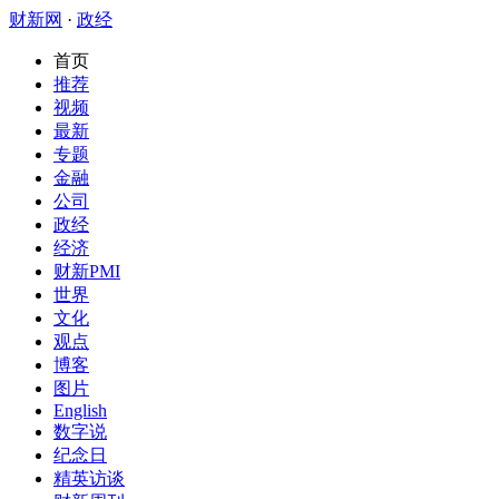
财新网
·
政经
首页
推荐
视频
最新
专题
金融
公司
政经
经济
财新PMI
世界
文化
观点
博客
图片
English
数字说
纪念日
精英访谈