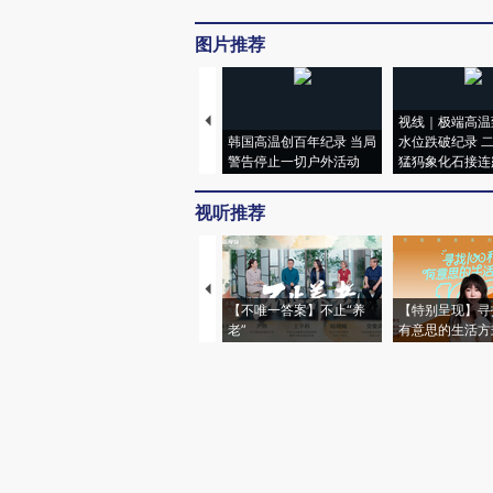
图片推荐
视线｜极端高温
韩国高温创百年纪录 当局
水位跌破纪录 
警告停止一切户外活动
猛犸象化石接连
视听推荐
【不唯一答案】不止“养
【特别呈现】寻
老”
有意思的生活方