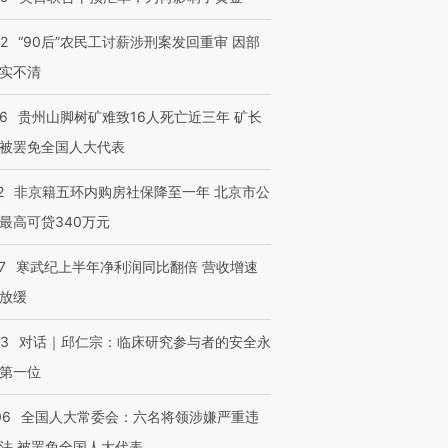
32
“90后”农民工讨薪涉刑案发回重审 因部
实不清
36
贵州山脚树矿难致16人死亡近三年 矿长
被罢免全国人大代表
2
非京籍五环内购房社保降至一年 北京市公
最高可贷340万元
7
寒武纪上半年净利润同比翻倍 营收增速
放缓
53
对话｜邱仁宗：临床研究参与者的安全永
第一位
06
全国人大常委会：六名将领涉嫌严重违
法 被罢免全国人大代表