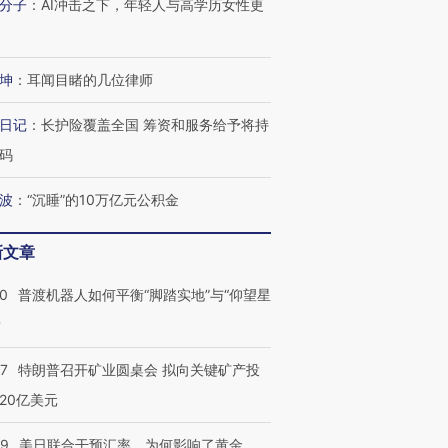
分子
：
AI冲击之下，年轻人与高学历女性更
坤
：
耳闻目睹的几位律师
日记
：
长护险覆盖全国 筹资和服务给予将持
码
波
：
“沉睡”的10万亿元公积金
新文章
00
普渡机器人如何平衡“脚踏实地”与“仰望星
？
57
特朗普召开矿业圆桌会 拟向关键矿产投
20亿美元
09
美日联合干预汇率，为何影响了黄金