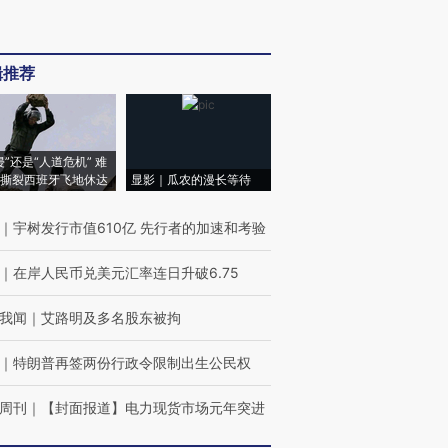
辑推荐
侵”还是“人道危机” 难
撕裂西班牙飞地休达
显影｜瓜农的漫长等待
｜
宇树发行市值610亿 先行者的加速和考验
｜
在岸人民币兑美元汇率连日升破6.75
我闻
｜
艾路明及多名股东被拘
｜
特朗普再签两份行政令限制出生公民权
周刊
｜
【封面报道】电力现货市场元年突进