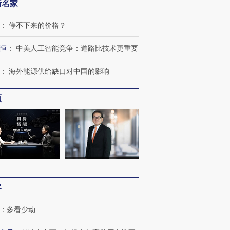
新名家
：
停不下来的价格？
恒
：
中美人工智能竞争：道路比技术更重要
跨国走私7万
视线｜被称为“蟑螂”的印
视线｜“入侵”还是“人道危
检体内含3种
度Z世代 用街头抗争将教
机”？难民潮撕裂西班牙
秘鲁纳斯
：
海外能源供给缺口对中国的影响
育部长拱下台
飞地休达
13人遇难
频
进第四届链博
【商旅对话】华住集团
技“链”接产
【特别呈现】寻找100种
CFO：不靠规模取胜，华
【特别呈
有意思的生活方式·第三对
住三大增长引擎是什么？
有意思的
客
：
多看少动