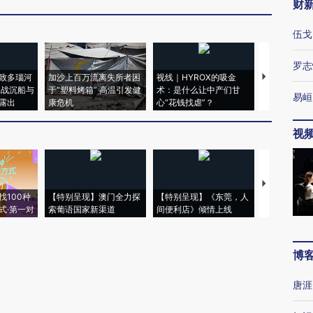
财
伍戈
罗志
致多瑙河
加沙上百万流离失所者困
视线｜HYROX的吸金
马航飞行员
二战沉船与
于“塑料烤箱” 高温引发健
术：是什么让中产们甘
粒摇头丸 尿
易峘
露出
康危机
心“花钱找虐”？
毒品
视
【推广】走
找100种
【特别呈现】澳门全力探
【特别呈现】《东莞，人
会，让数智科
式·第一对
索葡语国家新渠道
间便利店》倾情上线
业
博
唐涯