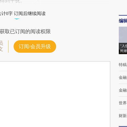
得到平抚。
共计0字 订阅后继续阅读
编
获取已订阅的阅读权限
员
订阅/会员升级
“入
文
民潮
特稿
金融
金融
世界
财新