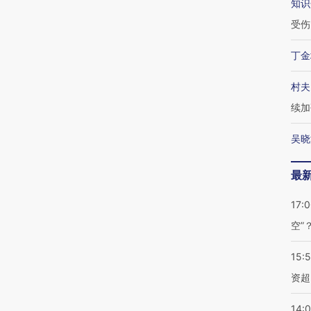
知识
受伤
丁金
村夫
续加
吴晓
最
17:
空”
15:
资超
14: