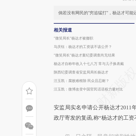
倘若没有网民的“穷追猛打”，杨达才可能
相关报道
“微笑局长”杨达才被撤职
马庆钰：杨达才的工资该不该公开？
“微笑局长”杨达才案纪委调查尚无结果
杨达才自称年收入十七八万 常与儿子换表戴
陕西纪委调查省安监局局长杨达才
汪玉凯：腐败难根除 民众且忍耐？
汪玉凯：微博改变中国官民话语权力量对比
安监局实名申请公开杨达才201
政厅寄发的复函,称“杨达才的工