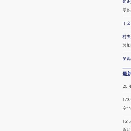
知识
受伤
丁金
村夫
续加
吴晓
最
20:
17:
空”
15:
资超