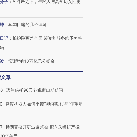
分子
：
AI冲击之下，年轻人与高学历女性更
坤
：
耳闻目睹的几位律师
日记
：
长护险覆盖全国 筹资和服务给予将持
码
波
：
“沉睡”的10万亿元公积金
新文章
46
离岸信托90天补税窗口期疑问
00
普渡机器人如何平衡“脚踏实地”与“仰望星
？
57
特朗普召开矿业圆桌会 拟向关键矿产投
20亿美元