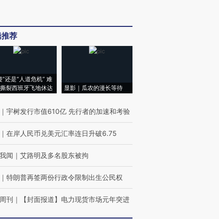
辑推荐
侵”还是“人道危机” 难
撕裂西班牙飞地休达
显影｜瓜农的漫长等待
｜
宇树发行市值610亿 先行者的加速和考验
｜
在岸人民币兑美元汇率连日升破6.75
我闻
｜
艾路明及多名股东被拘
｜
特朗普再签两份行政令限制出生公民权
周刊
｜
【封面报道】电力现货市场元年突进