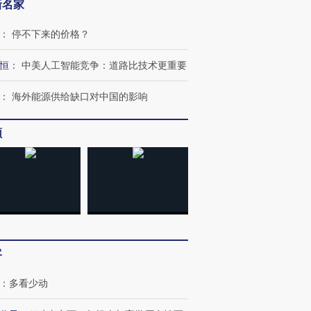
新名家
：
停不下来的价格？
恒
：
中美人工智能竞争：道路比技术更重要
”还是“人道危
湖北宜昌局部短时降雨
哈尔滨遭遇短时极端强降
撕裂西班牙
128毫米 紧急转移近
雨 3小时累计雨量超80毫
秘鲁纳斯
：
海外能源供给缺口对中国的影响
4000人
米
13人遇难
频
进第四届链博
【商旅对话】华住集团
技“链”接产
【特别呈现】寻找100种
CFO：不靠规模取胜，华
【特别呈
有意思的生活方式·第三对
住三大增长引擎是什么？
有意思的
客
：
多看少动