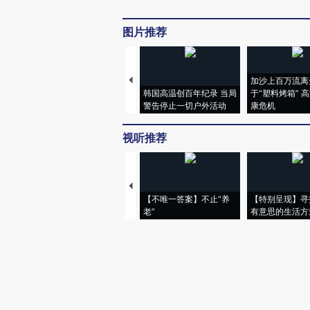
图片推荐
加沙上百万流离
韩国高温创百年纪录 当局
于“塑料烤箱” 
警告停止一切户外活动
康危机
视听推荐
【不唯一答案】不止“养
【特别呈现】寻
老”
有意思的生活方