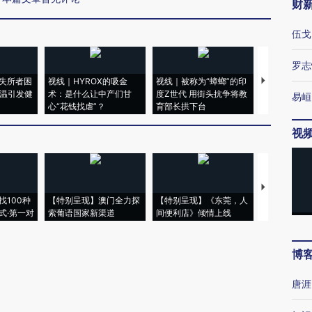
财
伍戈
罗志
失所者困
视线｜HYROX的吸金
视线｜被称为“蟑螂”的印
视线｜“入侵
高温引发健
术：是什么让中产们甘
度Z世代 用街头抗争将教
机”？难民潮
易峘
心“花钱找虐”？
育部长拱下台
飞地休达
视
【推广】走
找100种
【特别呈现】澳门全力探
【特别呈现】《东莞，人
会，让数智科
式·第一对
索葡语国家新渠道
间便利店》倾情上线
业
博
唐涯