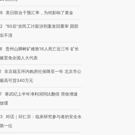
09
美日联合干预汇率，为何影响了黄金
32
“90后”农民工讨薪涉刑案发回重审 因部
实不清
36
贵州山脚树矿难致16人死亡近三年 矿长
被罢免全国人大代表
2
非京籍五环内购房社保降至一年 北京市公
最高可贷340万元
7
寒武纪上半年净利润同比翻倍 营收增速
放缓
53
对话｜邱仁宗：临床研究参与者的安全永
第一位